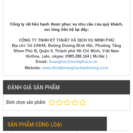
Công ty rất hân hạnh được phục vụ nhu cầu của quý khách,
vui lòng liên hệ tại đây:
CÔNG TY TNHH KỸ THUẬT VÀ DỊCH VỤ MINH PHÚ
Địa chỉ: Số 244/44, Đường Dương Đình Hội, Phường Tăng
Nhơn Phú B, Quận 9, Thành phố Hồ Chí Minh, Việt Nam
Hotline, zalo, skype: 0985.288.164 ( Mr.Hải )
Email:
hoanghai@minhphuco.vn
Website:
www.thietbinanghachankhong.com
ĐÁNH GIÁ SẢN PHẨM
Bình chọn sản phẩm:
SẢN PHẨM CÙNG LOẠI