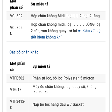
Một
Sự miêu tả
phần số
VCL302
Hộp chân không Midi, loại L L 2 loại 2 tầng
Hộp chân không midi, loại L L L L LÔNG loại
VCL302-
☛ Bơm với bộ
2 cấp, van không quay trở lại
N
tiết kiệm không khí
Các bộ phận khác
Một phần
Sự miêu tả
số
VTFE502
Phần tử lọc, bộ lọc Polyester, 5 micron
Máy đo chân không, loại quay số, không
VTG-18
lắp đai ốc
VTF3412-
Nắp bộ lọc hàng đầu w / Gasket
C