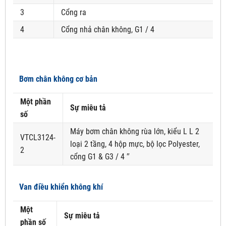
3
Cổng ra
4
Cổng nhả chân không, G1 / 4
Bơm chân không cơ bản
Một phần
Sự miêu tả
số
Máy bơm chân không rùa lớn, kiểu L L 2
VTCL3124-
loại 2 tầng, 4 hộp mực, bộ lọc Polyester,
2
cổng G1 & G3 / 4 ″
Van điều khiển không khí
Một
Sự miêu tả
phần số