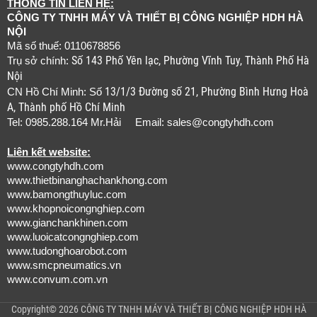
THÔNG TIN LIÊN HỆ:
CÔNG TY TNHH MÁY VÀ THIẾT BỊ CÔNG NGHIỆP HDH HÀ
NỘI
Mã số thuế: 0110678856
Số 143 Phố Yên lạc, Phường Vĩnh Tuy, Thành Phố Hà
Trụ sở chính:
Nội
13/1/3 Đường số 21, Phường Bình Hưng Hoà
CN Hồ Chí Minh: Số
A, Thành phố Hồ Chí Minh
Tel: 0985.288.164 Mr.Hải Email:
sales@congtyhdh.com
Liên kết website:
www.congtyhdh.com
www.thietbinanghachankhong.com
www.bamongthuyluc.com
www.khopnoicongnghiep.com
www.gianchankhinen.com
www.luoicatcongnghiep.com
www.tudonghoarobot.com
www.smcpneumatics.vn
www.convum.com.vn
Copyright© 2026 CÔNG TY TNHH MÁY VÀ THIẾT BỊ CÔNG NGHIỆP HDH HÀ