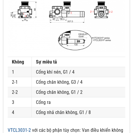
Không
Sự miêu tả
1
Cổng khí nén, G1 / 4
2-1
Cổng chân không, G3 / 4
2-2
Cổng chân không, G1 / 2
3
Cổng ra
4
Cổng nhả chân không, G1 / 8
VTCL3031-2
với các bộ phận tùy chọn:
Van điều khiển không