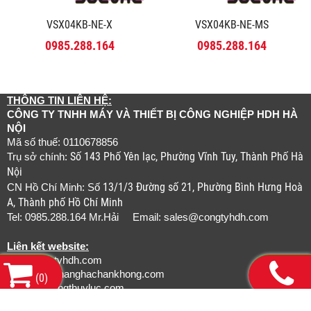
VSX04KB-NE-X
VSX04KB-NE-MS
0985.288.164
0985.288.164
THÔNG TIN LIÊN HỆ:
CÔNG TY TNHH MÁY VÀ THIẾT BỊ CÔNG NGHIỆP HDH HÀ
NỘI
Mã số thuế: 0110678856
Số 143 Phố Yên lạc, Phường Vĩnh Tuy, Thành Phố Hà
Trụ sở chính:
Nội
13/1/3 Đường số 21, Phường Bình Hưng Hoà
CN Hồ Chí Minh: Số
A, Thành phố Hồ Chí Minh
Tel: 0985.288.164 Mr.Hải Email:
sales@congtyhdh.com
Liên kết website:
www.congtyhdh.com
www.thietbinanghachankhong.com
(
0
)
www.bamongthuyluc.com
www.khopnoicongnghiep.com