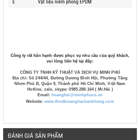
E
Vật liệu niêm phong EPDM
Công ty rất hân hạnh được phục vụ nhu cầu của quý khách,
vui lòng liên hệ tại đây:
CÔNG TY TNHH KỸ THUẬT VÀ DỊCH VỤ MINH PHÚ
Địa chỉ: Số 244/44, Đường Dương Đình Hội, Phường Tăng
Nhơn Phú B, Quận 9, Thành phố Hồ Chí Minh, Việt Nam
Hotline, zalo, skype: 0985.288.164 ( Mr.Hải )
Email:
hoanghai@minhphuco.vn
Website:
www.thietbinanghachankhong.com
ĐÁNH GIÁ SẢN PHẨM