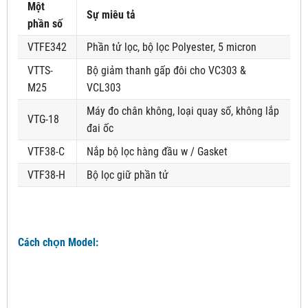
Một
Sự miêu tả
phần số
VTFE342
Phần tử lọc, bộ lọc Polyester, 5 micron
VTTS-
Bộ giảm thanh gấp đôi cho VC303 &
M25
VCL303
Máy đo chân không, loại quay số, không lắp
VTG-18
đai ốc
VTF38-C
Nắp bộ lọc hàng đầu w / Gasket
VTF38-H
Bộ lọc giữ phần tử
Cách chọn Model: