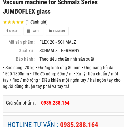
Vacuum machine for Schmalz Series
JUMBOFLEX glass
(
1
đánh giá
)
SHARE
TWEET
LINKEDIN
Mã sản phẩm :
FLEX 20 - SCHMALZ
Xuất xứ :
SCHMALZ - GERMANY
Bảo hành :
Theo tiêu chuẩn nhà sản xuất
• Sức nâng: 20 kg • Đường kính ống 80 mm • Ống nâng tối đa:
1500-1800mm • Tốc độ nâng: 60m / m • Xử lý: tiêu chuẩn / một
tay / flex / mở rộng • Điều khiển một ngón tay / hai ngón tay cho
người dùng thuận tay phải và tay trái
Giá sản phẩm :
0985.288.164
HOTLINE TƯ VẤN :
0985.288.164