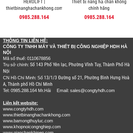
HEROLIFT |
Thiết bị nâng hạ chân không
thietbinanghachankhong.com
chính hãng
0985.288.164
0985.288.164
THÔNG TIN LIÊN HỆ:
CÔNG TY TNHH MÁY VÀ THIẾT BỊ CÔNG NGHIỆP HDH HÀ
NỘI
Mã số thuế: 0110678856
Số 143 Phố Yên lạc, Phường Vĩnh Tuy, Thành Phố Hà
Trụ sở chính:
Nội
13/1/3 Đường số 21, Phường Bình Hưng Hoà
CN Hồ Chí Minh: Số
A, Thành phố Hồ Chí Minh
Tel: 0985.288.164 Mr.Hải Email:
sales@congtyhdh.com
Liên kết website:
www.congtyhdh.com
www.thietbinanghachankhong.com
www.bamongthuyluc.com
www.khopnoicongnghiep.com
www.gianchankhinen.com