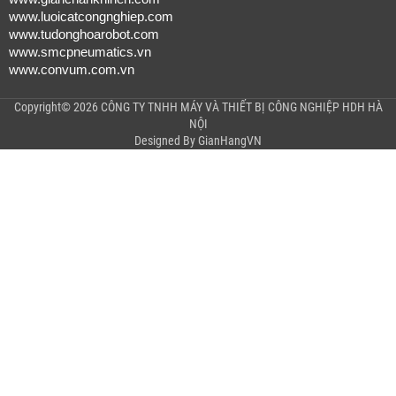
www.luoicatcongnghiep.com
www.tudonghoarobot.com
www.smcpneumatics.vn
www.convum.com.vn
Copyright© 2026 CÔNG TY TNHH MÁY VÀ THIẾT BỊ CÔNG NGHIỆP HDH HÀ
NỘI
Designed By
GianHangVN