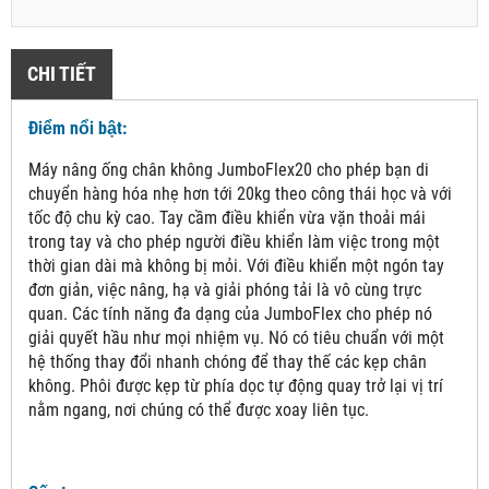
CHI TIẾT
Điểm nổi bật:
Máy nâng ống chân không JumboFlex20 cho phép bạn di
chuyển hàng hóa nhẹ hơn tới 20kg theo công thái học và với
tốc độ chu kỳ cao. Tay cầm điều khiển vừa vặn thoải mái
trong tay và cho phép người điều khiển làm việc trong một
thời gian dài mà không bị mỏi. Với điều khiển một ngón tay
đơn giản, việc nâng, hạ và giải phóng tải là vô cùng trực
quan. Các tính năng đa dạng của JumboFlex cho phép nó
giải quyết hầu như mọi nhiệm vụ. Nó có tiêu chuẩn với một
hệ thống thay đổi nhanh chóng để thay thế các kẹp chân
không. Phôi được kẹp từ phía dọc tự động quay trở lại vị trí
nằm ngang, nơi chúng có thể được xoay liên tục.