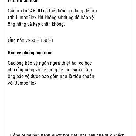
Lưu trữ an toàn
Giá lưu trữ AB-JU có thể được sử dụng để lưu
trữ JumboFlex khi không sử dụng để bảo vệ
ống nâng và kẹp chân không.
Ống bảo vệ SCHU-SCHL
Bảo vệ chống mài mòn
Các ống bảo vệ ngăn ngừa thiệt hại cơ học
cho ống nâng và dễ dàng để làm sạch.
Các
ống bảo vệ được bao gồm như là tiêu chuẩn
với JumboFlex.
Công ty rất hân hạnh được phục vụ nhu cầu của quý khách,