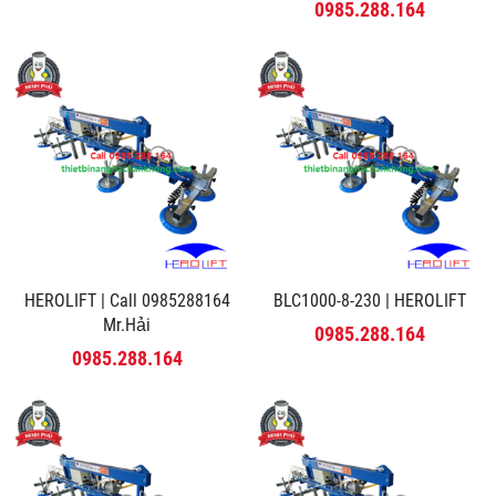
MINH PHÚ
0985.288.164
HEROLIFT | Call 0985288164
BLC1000-8-230 | HEROLIFT
Mr.Hải
0985.288.164
0985.288.164