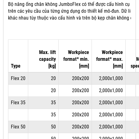
Bộ nâng ống chân không JumboFlex có thể được cấu hình cụ thể
trên các yêu cầu của từng ứng dụng do thiết kế mô-đun.
Dữ liệu 
khác nhau tùy thuộc vào cấu hình và trên bộ kẹp chân không đượ
Max. lift
Workpiece
Workpiece
capacity
format* min.
format* max.
M
Type
[kg]
[mm]
[mm]
spe
Flex 20
20
200x200
2,000x1,000
20
200x200
2,000x1,000
Flex 35
35
200x200
2,000x1,000
35
200x200
2,000x1,000
Flex 50
50
200x200
2,000x1,000
50
200x200
2,000x1,000