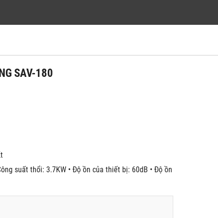
ENG SAV-180
́t
ông suất thổi: 3.7KW • Độ ồn của thiết bị: 60dB • Độ ồn