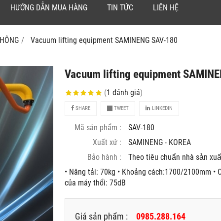
HƯỚNG DẪN MUA HÀNG
TIN TỨC
LIÊN HỆ
 KHÔNG
Vacuum lifting equipment SAMINENG SAV-180
Vacuum lifting equipment SAMIN
(
1
đánh giá
)
SHARE
TWEET
LINKEDIN
Mã sản phẩm :
SAV-180
Xuất xứ :
SAMINENG - KOREA
Bảo hành :
Theo tiêu chuẩn nhà sản xuâ
• Nâng tải: 70kg • Khoảng cách:1700/2100mm • C
của máy thổi: 75dB
Giá sản phẩm :
0985.288.164