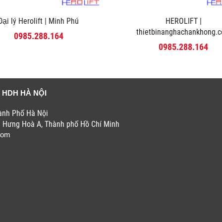
Đại lý Herolift | Minh Phú
HEROLIFT |
thietbinanghachankhong.
0985.288.164
0985.288.164
 HDH HÀ NỘI
hành Phố Hà Nội
h Hưng Hoà A, Thành phố Hồ Chí Minh
com