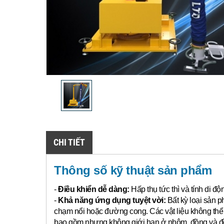
CHI TIẾT
Thông số kỹ thuật sản phẩm
-
Điều khiển dễ dàng:
Hấp thụ tức thì và tính di đ
-
Khả năng ứng dụng tuyệt vời:
Bất kỳ loại sản p
chạm nổi hoặc đường cong.
Các vật liệu không th
bao gồm nhưng không giới hạn ở nhôm, đồng và đồn