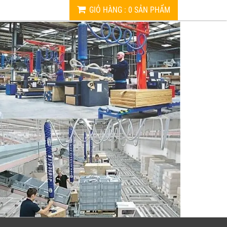
GIỎ HÀNG
:
0
SẢN PHẨM