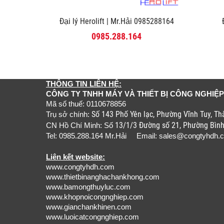
Đại lý Herolift | Mr.Hải 0985288164
0985.288.164
THÔNG TIN LIÊN HỆ:
CÔNG TY TNHH MÁY VÀ THIẾT BỊ CÔNG NGHIỆP
Mã số thuế: 0110678856
Số 143 Phố Yên lạc, Phường Vĩnh Tuy, T
Trụ sở chính:
13/1/3 Đường số 21, Phường Bìn
CN Hồ Chí Minh: Số
Tel: 0985.288.164 Mr.Hải Email:
sales@congtyhdh.
Liên kết website:
www.congtyhdh.com
www.thietbinanghachankhong.com
www.bamongthuyluc.com
www.khopnoicongnghiep.com
www.gianchankhinen.com
www.luoicatcongnghiep.com