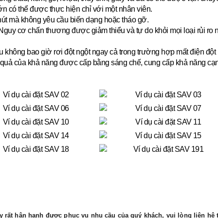
lớn có thể được thực hiện chỉ với một nhân viên.
hút mà không yêu cầu biến dạng hoặc tháo gỡ.
guy cơ chấn thương được giảm thiểu và tự do khỏi mọi loại rủi ro
u không bao giờ rơi đột ngột ngay cả trong trường hợp mất điện đột 
quả của khả năng được cấp bằng sáng chế, cung cấp khả năng cạnh tr
 rất hân hạnh được phục vụ nhu cầu của quý khách, vui lòng liên hệ t