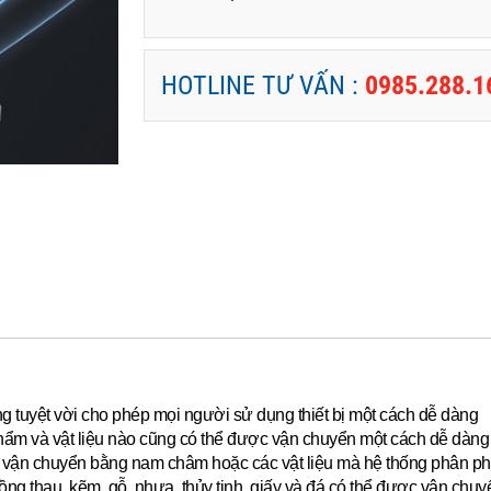
HOTLINE TƯ VẤN :
0985.288.1
ộng tuyệt vời cho phép mọi người sử dụng thiết bị một cách dễ dàng
hẩm và vật liệu nào cũng có thể được vận chuyển một cách dễ dàng 
ể vận chuyển bằng nam châm hoặc các vật liệu mà hệ thống phân ph
g thau, kẽm, gỗ, nhựa, thủy tinh, giấy và đá có thể được vận chu