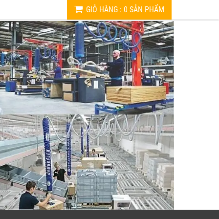
GIỎ HÀNG
:
0
SẢN PHẨM