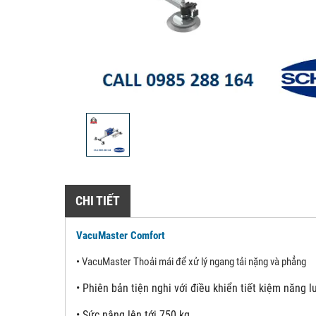
CHI TIẾT
VacuMaster Comfort
•
VacuMaster Thoải mái để xử lý ngang tải nặng và phẳng
•
Phiên bản tiện nghi với điều khiển tiết kiệm năng 
•
Sức nâng lên tới 750 kg