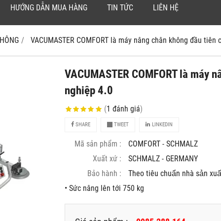
HƯỚNG DẪN MUA HÀNG
TIN TỨC
LIÊN HỆ
 KHÔNG
VACUMASTER COMFORT là máy nâng chân không đầu tiên c
VACUMASTER COMFORT là máy nâng
nghiệp 4.0
(
1
đánh giá
)
SHARE
TWEET
LINKEDIN
Mã sản phẩm :
COMFORT - SCHMALZ
Xuất xứ :
SCHMALZ - GERMANY
Bảo hành :
Theo tiêu chuẩn nhà sản xuâ
• Sức nâng lên tới 750 kg