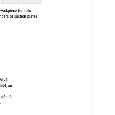
 workpiece formats.
mbers of suction plates
ôi và
hiệt, an
 gắn lò
.