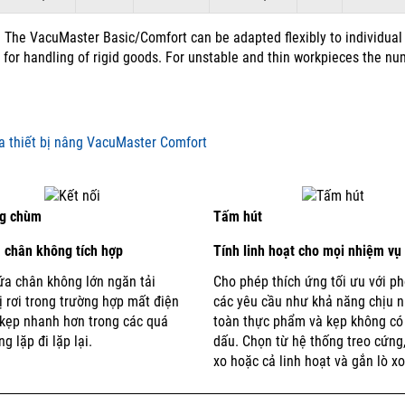
The VacuMaster Basic/Comfort can be adapted flexibly to individual
 for handling of rigid goods. For unstable and thin workpieces the nu
ng chùm
Tấm hút
 chân không tích hợp
Tính linh hoạt cho mọi nhiệm vụ
ứa chân không lớn ngăn tải
Cho phép thích ứng tối ưu với ph
ị rơi trong trường hợp mất điện
các yêu cầu như khả năng chịu n
 kẹp nhanh hơn trong các quá
toàn thực phẩm và kẹp không có
ng lặp đi lặp lại.
dấu.
Chọn từ hệ thống treo cứng,
xo hoặc cả linh hoạt và gắn lò xo