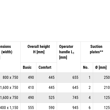
nsions
Overall height
Operator
Suction
B (width)
H [mm]
handle L
plates**
1
]
[mm]
Basic
Comfort
No.
Ø [mm]
800 x 750
490
445
655
1
250
1,600 x 750
410
445
645
2
210
1,600 x 750
490
525
745
4
125
,400 x 1,150
555
590
945
6
125