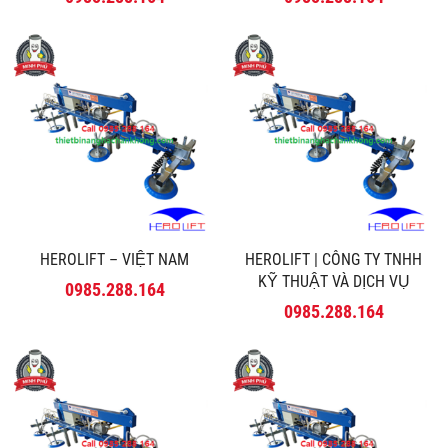
HEROLIFT – VIỆT NAM
HEROLIFT | CÔNG TY TNHH
KỸ THUẬT VÀ DỊCH VỤ
0985.288.164
MINH PHÚ
0985.288.164