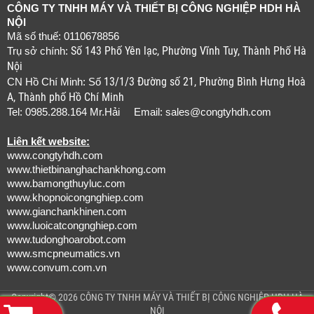
CÔNG TY TNHH MÁY VÀ THIẾT BỊ CÔNG NGHIỆP HDH HÀ
NỘI
Mã số thuế: 0110678856
Số 143 Phố Yên lạc, Phường Vĩnh Tuy, Thành Phố Hà
Trụ sở chính:
Nội
13/1/3 Đường số 21, Phường Bình Hưng Hoà
CN Hồ Chí Minh: Số
A, Thành phố Hồ Chí Minh
Tel: 0985.288.164 Mr.Hải Email:
sales@congtyhdh.com
Liên kết website:
www.congtyhdh.com
www.thietbinanghachankhong.com
www.bamongthuyluc.com
www.khopnoicongnghiep.com
www.gianchankhinen.com
www.luoicatcongnghiep.com
www.tudonghoarobot.com
www.smcpneumatics.vn
www.convum.com.vn
Copyright© 2026 CÔNG TY TNHH MÁY VÀ THIẾT BỊ CÔNG NGHIỆP HDH HÀ
NỘI