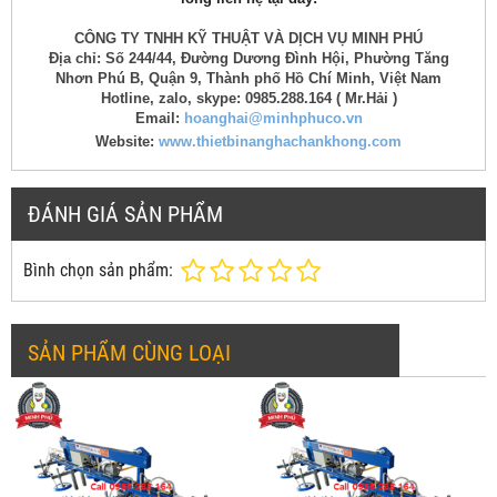
CÔNG TY TNHH KỸ THUẬT VÀ DỊCH VỤ MINH PHÚ
Địa chỉ: Số 244/44, Đường Dương Đình Hội, Phường Tăng
Nhơn Phú B, Quận 9, Thành phố Hồ Chí Minh, Việt Nam
Hotline, zalo, skype: 0985.288.164 ( Mr.Hải )
Email:
hoanghai@minhphuco.vn
Website:
www.thietbinanghachankhong.com
ĐÁNH GIÁ SẢN PHẨM
Bình chọn sản phẩm:
SẢN PHẨM CÙNG LOẠI