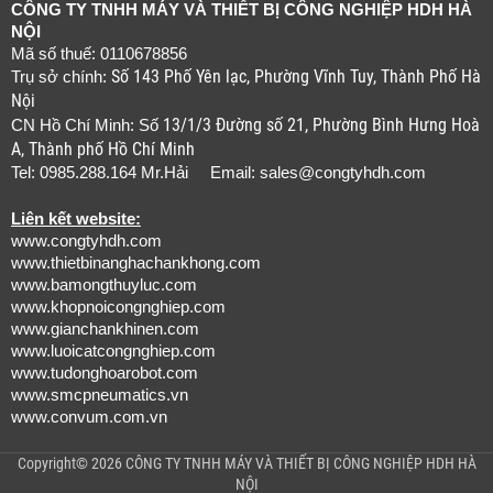
CÔNG TY TNHH MÁY VÀ THIẾT BỊ CÔNG NGHIỆP HDH HÀ
NỘI
Mã số thuế: 0110678856
Số 143 Phố Yên lạc, Phường Vĩnh Tuy, Thành Phố Hà
Trụ sở chính:
Nội
13/1/3 Đường số 21, Phường Bình Hưng Hoà
CN Hồ Chí Minh: Số
A, Thành phố Hồ Chí Minh
Tel: 0985.288.164 Mr.Hải Email:
sales@congtyhdh.com
Liên kết website:
www.congtyhdh.com
www.thietbinanghachankhong.com
www.bamongthuyluc.com
www.khopnoicongnghiep.com
www.gianchankhinen.com
www.luoicatcongnghiep.com
www.tudonghoarobot.com
www.smcpneumatics.vn
www.convum.com.vn
Copyright© 2026 CÔNG TY TNHH MÁY VÀ THIẾT BỊ CÔNG NGHIỆP HDH HÀ
NỘI