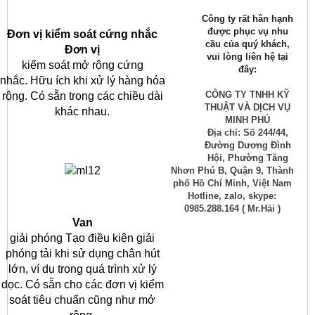
Công ty rất hân hạnh
được phục vụ nhu
Đơn vị kiểm soát cứng nhắc
cầu của quý khách,
Đơn vị
vui lòng liên hệ tại
kiểm soát mở rộng cứng
đây:
nhắc.
Hữu ích khi xử lý hàng hóa
CÔNG TY TNHH KỸ
rộng.
Có sẵn trong các chiều dài
THUẬT VÀ DỊCH VỤ
khác nhau.
MINH PHÚ
Địa chỉ: Số 244/44,
Đường Dương Đình
Hội, Phường Tăng
Nhơn Phú B, Quận 9, Thành
phố Hồ Chí Minh, Việt Nam
Hotline, zalo, skype:
0985.288.164 ( Mr.Hải )
Van
giải phóng Tạo điều kiện giải
phóng tải khi sử dụng chân hút
lớn, ví dụ trong quá trình xử lý
dọc.
Có sẵn cho các đơn vị kiểm
soát tiêu chuẩn cũng như mở