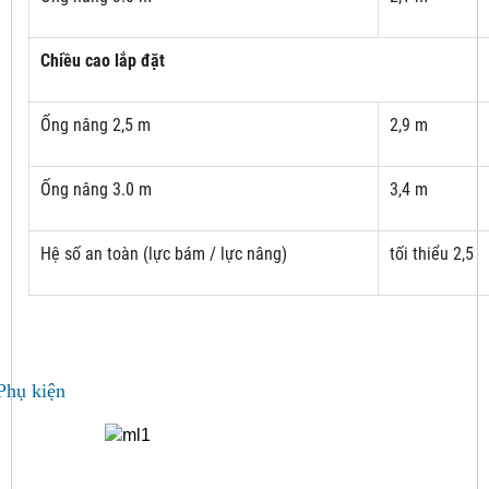
Chiều cao lắp đặt
Ống nâng 2,5 m
2,9 m
Ống nâng 3.0 m
3,4 m
Hệ số an toàn (lực bám / lực nâng)
tối thiểu 2,5
Phụ kiện