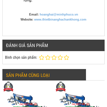
rộng.
Email:
hoanghai@minhphuco.vn
Website:
www.thietbinanghachankhong.com
ĐÁNH GIÁ SẢN PHẨM
Bình chọn sản phẩm:
SẢN PHẨM CÙNG LOẠI