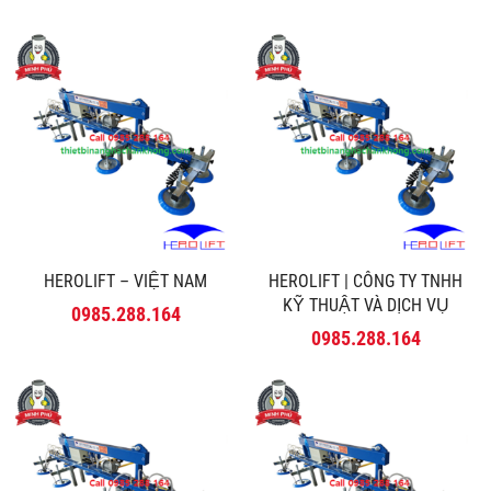
HEROLIFT – VIỆT NAM
HEROLIFT | CÔNG TY TNHH
KỸ THUẬT VÀ DỊCH VỤ
0985.288.164
MINH PHÚ
0985.288.164