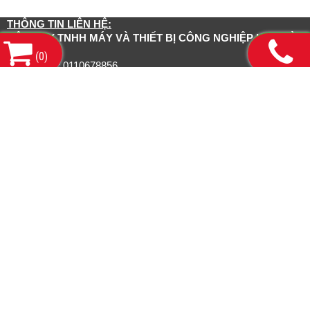
THÔNG TIN LIÊN HỆ:
CÔNG TY TNHH MÁY VÀ THIẾT BỊ CÔNG NGHIỆP HDH HÀ
NỘI
(
0
)
Mã số thuế: 0110678856
Số 143 Phố Yên lạc, Phường Vĩnh Tuy, Thành Phố Hà
Trụ sở chính:
Nội
13/1/3 Đường số 21, Phường Bình Hưng Hoà
CN Hồ Chí Minh: Số
A, Thành phố Hồ Chí Minh
Tel: 0985.288.164 Mr.Hải Email:
sales@congtyhdh.com
Liên kết website:
www.congtyhdh.com
www.thietbinanghachankhong.com
www.bamongthuyluc.com
www.khopnoicongnghiep.com
www.gianchankhinen.com
www.luoicatcongnghiep.com
www.tudonghoarobot.com
www.smcpneumatics.vn
www.convum.com.vn