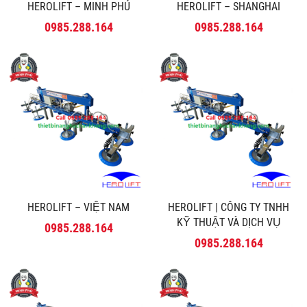
HEROLIFT – MINH PHÚ
HEROLIFT – SHANGHAI
0985.288.164
0985.288.164
HEROLIFT – VIỆT NAM
HEROLIFT | CÔNG TY TNHH
KỸ THUẬT VÀ DỊCH VỤ
0985.288.164
MINH PHÚ
0985.288.164