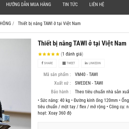
HƯỚNG DẪN MUA HÀNG
TIN TỨC
LIÊN HỆ
 KHÔNG
Thiết bị nâng TAWI ở tại Việt Nam
Thiết bị nâng TAWI ở tại Việt Nam
(
1
đánh giá
)
SHARE
TWEET
LINKEDIN
Mã sản phẩm :
VM40 - TAWI
Xuất xứ :
SWEDEN - TAWI
Bảo hành :
Theo tiêu chuẩn nhà sản xuâ
• Sức nâng: 40 kg • Đường kính ống 120mm • Ống
tiêu chuẩn / một tay / flex / mở rộng • Công cụ: 
hoạt: Xoay 360 độ