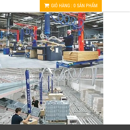
GIỎ HÀNG
:
0
SẢN PHẨM