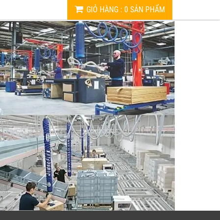
GIỎ HÀNG
:
0
SẢN PHẨM