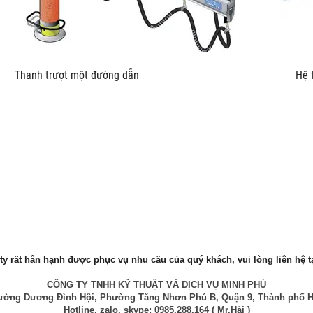
u kích Thanh trượt một đường dẫn Hệ thống trượt L
y rất hân hạnh được phục vụ nhu cầu của quý khách, vui lòng liên hệ ta
CÔNG TY TNHH KỸ THUẬT VÀ DỊCH VỤ MINH PHÚ
 Đường Dương Đình Hội, Phường Tăng Nhơn Phú B, Quận 9, Thành phố H
Hotline, zalo, skype: 0985.288.164 ( Mr.Hải )