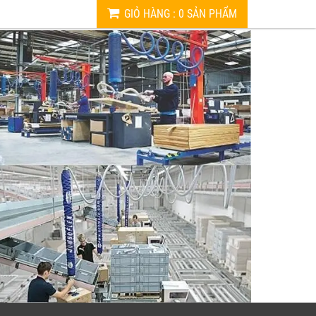
GIỎ HÀNG
:
0
SẢN PHẨM