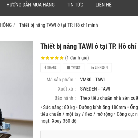
HƯỚNG DẪN MUA HÀNG
TIN TỨC
LIÊN HỆ
 KHÔNG
Thiết bị nâng TAWI ở tại TP. Hồ chí minh
Thiết bị nâng TAWI ở tại TP. Hồ chí
(
1
đánh giá
)
SHARE
TWEET
LINKEDIN
Mã sản phẩm :
VM80 - TAWI
Xuất xứ :
SWEDEN - TAWI
Bảo hành :
Theo tiêu chuẩn nhà sản xuâ
• Sức nâng: 80 kg • Đường kính ống 180mm • Ống
tiêu chuẩn / một tay / flex / mở rộng • Công cụ: 
hoạt: Xoay 360 độ