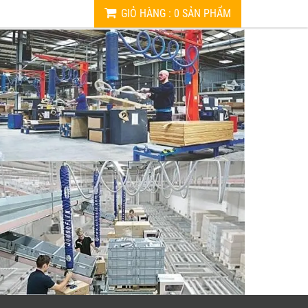
GIỎ HÀNG
:
0
SẢN PHẨM