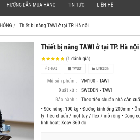
HƯỚNG DẪN MUA HÀNG
TIN TỨC
LIÊN HỆ
 KHÔNG
Thiết bị nâng TAWI ở tại TP. Hà nội
Thiết bị nâng TAWI ở tại TP. Hà nội
(
1
đánh giá
)
SHARE
TWEET
LINKEDIN
Mã sản phẩm :
VM100 - TAWI
Xuất xứ :
SWEDEN - TAWI
Bảo hành :
Theo tiêu chuẩn nhà sản xuâ
• Sức nâng: 100 kg • Đường kính ống 200mm • Ố
lý: tiêu chuẩn / một tay / flex / mở rộng • Công 
linh hoạt: Xoay 360 độ