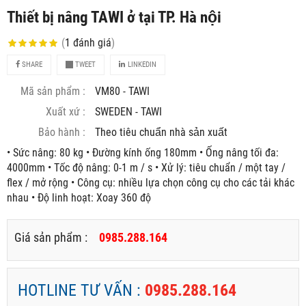
Thiết bị nâng TAWI ở tại TP. Hà nội
(
1
đánh giá
)
SHARE
TWEET
LINKEDIN
Mã sản phẩm :
VM80 - TAWI
Xuất xứ :
SWEDEN - TAWI
Bảo hành :
Theo tiêu chuẩn nhà sản xuất
• Sức nâng: 80 kg • Đường kính ống 180mm • Ống nâng tối đa:
4000mm • Tốc độ nâng: 0-1 m / s • Xử lý: tiêu chuẩn / một tay /
flex / mở rộng • Công cụ: nhiều lựa chọn công cụ cho các tải khác
nhau • Độ linh hoạt: Xoay 360 độ
Giá sản phẩm :
0985.288.164
HOTLINE TƯ VẤN :
0985.288.164