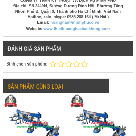
CÔNG TY TNHH KỸ THUẬT VÀ DỊCH VỤ MINH PHÚ
Địa chỉ: Số 244/44, Đường Dương Đình Hội, Phường Tăng
Nhơn Phú B, Quận 9, Thành phố Hồ Chí Minh, Việt Nam
Hotline, zalo, skype: 0985.288.164 ( Mr.Hải )
Email:
hoanghai@minhphuco.vn
Website:
www.thietbinanghachankhong.com
ĐÁNH GIÁ SẢN PHẨM
Bình chọn sản phẩm:
SẢN PHẨM CÙNG LOẠI