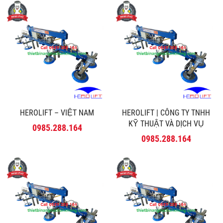
HEROLIFT – VIỆT NAM
HEROLIFT | CÔNG TY TNHH
KỸ THUẬT VÀ DỊCH VỤ
0985.288.164
MINH PHÚ
0985.288.164