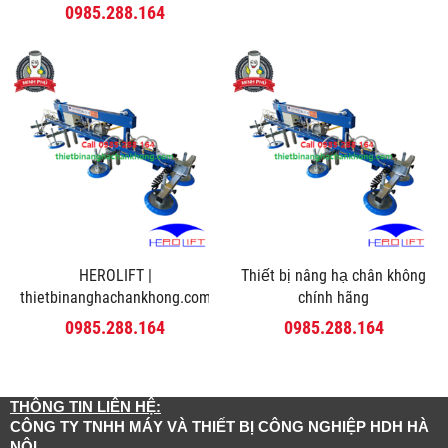
0985.288.164
HEROLIFT |
Thiết bị nâng hạ chân không
thietbinanghachankhong.com
chính hãng
0985.288.164
0985.288.164
THÔNG TIN LIÊN HỆ:
CÔNG TY TNHH MÁY VÀ THIẾT BỊ CÔNG NGHIỆP HDH HÀ
NỘI