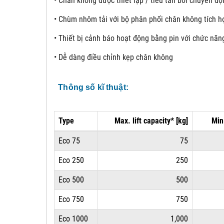
• Chân không được thiết lập / tiêu tan bởi chuyển đ
• Chùm nhôm tải với bộ phân phối chân không tích hợ
• Thiết bị cảnh báo hoạt động bằng pin với chức năn
• Dễ dàng điều chỉnh kẹp chân không
Thông số kĩ thuật:
Type
Max. lift capacity* [kg]
Min
Eco 75
75
Eco 250
250
Eco 500
500
Eco 750
750
Eco 1000
1,000