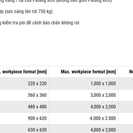
ộng nâng / hạ của Palăng xích (không bao gồm Palăng xích)
p (sức nâng lên tới 750 kg)
g kiểm tra pin để cảnh báo chân không rơi
. workpiece format [mm]
Max. workpiece format [mm]
N
220 x 220
1,000 x 1,000
360 x 360
3,000 x 2,000
480 x 480
4,000 x 2,000
900 x 620
4.000 x 2.000
630 x 630
4,000 x 2,000