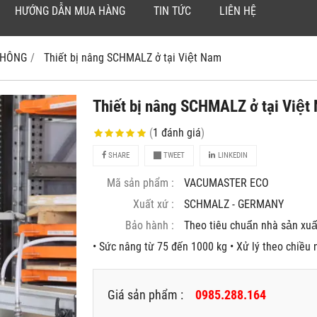
HƯỚNG DẪN MUA HÀNG
TIN TỨC
LIÊN HỆ
 KHÔNG
Thiết bị nâng SCHMALZ ở tại Việt Nam
Thiết bị nâng SCHMALZ ở tại Việt
(
1
đánh giá
)
SHARE
TWEET
LINKEDIN
Mã sản phẩm :
VACUMASTER ECO
Xuất xứ :
SCHMALZ - GERMANY
Bảo hành :
Theo tiêu chuẩn nhà sản xuâ
• Sức nâng từ 75 đến 1000 kg • Xử lý theo chiề
Giá sản phẩm :
0985.288.164