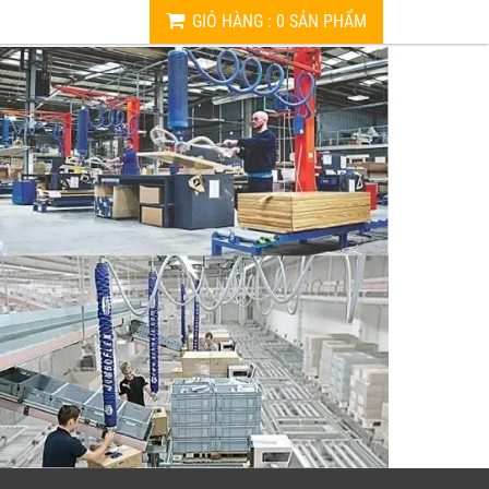
GIỎ HÀNG
:
0
SẢN PHẨM