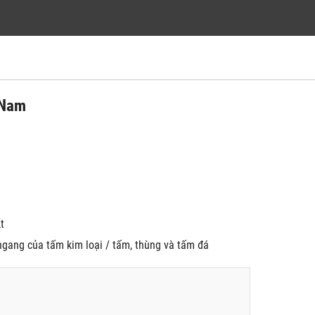
 Nam
́t
u ngang của tấm kim loại / tấm, thùng và tấm đá