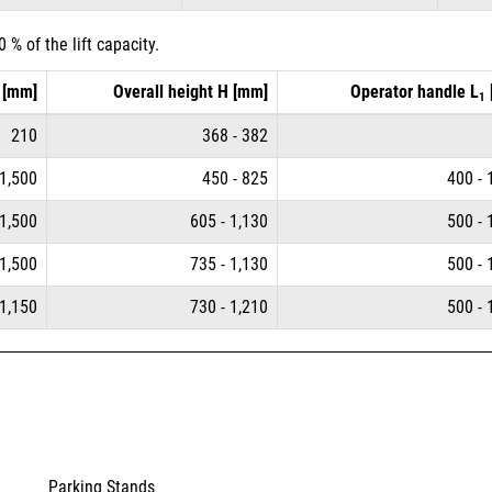
 of the lift capacity.
 [mm]
Overall height H [mm]
Operator handle L
1
210
368 - 382
 1,500
450 - 825
400 - 
 1,500
605 - 1,130
500 - 
 1,500
735 - 1,130
500 - 
1,150
730 - 1,210
500 - 
Parking Stands