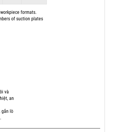
 workpiece formats.
mbers of suction plates
ôi và
hiệt, an
 gắn lò
.