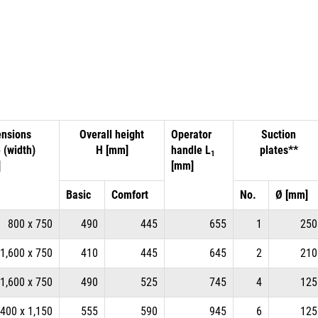
nsions
Overall height
Operator
Suction
B (width)
H [mm]
handle L
plates**
1
]
[mm]
Basic
Comfort
No.
Ø [mm]
800 x 750
490
445
655
1
250
1,600 x 750
410
445
645
2
210
1,600 x 750
490
525
745
4
125
,400 x 1,150
555
590
945
6
125