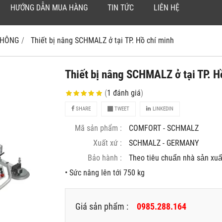
HƯỚNG DẪN MUA HÀNG
TIN TỨC
LIÊN HỆ
 KHÔNG
Thiết bị nâng SCHMALZ ở tại TP. Hồ chí minh
Thiết bị nâng SCHMALZ ở tại TP. H
(
1
đánh giá
)
SHARE
TWEET
LINKEDIN
Mã sản phẩm :
COMFORT - SCHMALZ
Xuất xứ :
SCHMALZ - GERMANY
Bảo hành :
Theo tiêu chuẩn nhà sản xuâ
• Sức nâng lên tới 750 kg
Giá sản phẩm :
0985.288.164