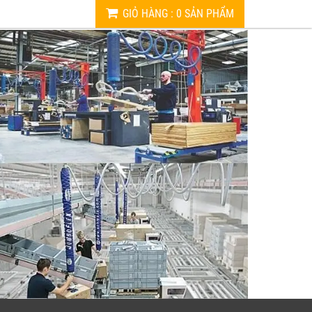
GIỎ HÀNG
:
0
SẢN PHẨM