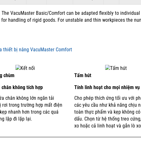
The VacuMaster Basic/Comfort can be adapted flexibly to individual
 for handling of rigid goods. For unstable and thin workpieces the nu
ng chùm
Tấm hút
 chân không tích hợp
Tính linh hoạt cho mọi nhiệm vụ
ứa chân không lớn ngăn tải
Cho phép thích ứng tối ưu với ph
ị rơi trong trường hợp mất điện
các yêu cầu như khả năng chịu n
 kẹp nhanh hơn trong các quá
toàn thực phẩm và kẹp không có
ng lặp đi lặp lại.
dấu.
Chọn từ hệ thống treo cứng,
xo hoặc cả linh hoạt và gắn lò xo