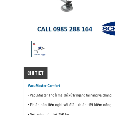
CHI TIẾT
VacuMaster Comfort
•
VacuMaster Thoải mái để xử lý ngang tải nặng và phẳng
•
Phiên bản tiện nghi với điều khiển tiết kiệm năng 
•
Sức nâng lên tới 750 kg