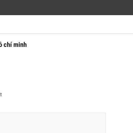
ồ chí minh
́t