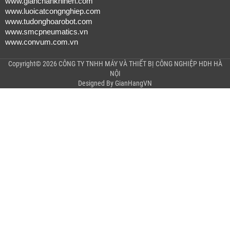
www.gianchankhinen.com
www.luoicatcongnghiep.com
www.tudonghoarobot.com
www.smcpneumatics.vn
www.convum.com.vn
Copyright© 2026 CÔNG TY TNHH MÁY VÀ THIẾT BỊ CÔNG NGHIỆP HDH HÀ
NỘI
Designed By
GianHangVN