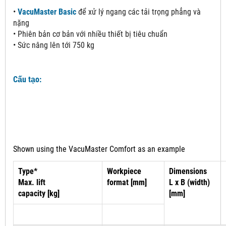
•
VacuMaster Basic
 để xử lý ngang các tải trọng phẳng và 
nặng
•
Phiên bản cơ bản với nhiều thiết bị tiêu chuẩn
•
Sức nâng lên tới 750 kg
Cấu tạo:
Shown using the VacuMaster Comfort as an example
Type*
Workpiece
Dimensions
Max. lift
format [mm]
L x B (width)
capacity [kg]
[mm]