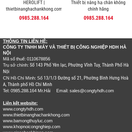
HEROLIFT |
Thiết bị nâng hạ chân không
thietbinanghachankhong.com
chính hãng
0985.288.164
0985.288.164
THÔNG TIN LIÊN HỆ:
CÔNG TY TNHH MÁY VÀ THIẾT BỊ CÔNG NGHIỆP HDH HÀ
NỘI
Mã số thuế: 0110678856
Số 143 Phố Yên lạc, Phường Vĩnh Tuy, Thành Phố Hà
Trụ sở chính:
Nội
13/1/3 Đường số 21, Phường Bình Hưng Hoà
CN Hồ Chí Minh: Số
A, Thành phố Hồ Chí Minh
Tel: 0985.288.164 Mr.Hải Email:
sales@congtyhdh.com
Liên kết website:
www.congtyhdh.com
www.thietbinanghachankhong.com
www.bamongthuyluc.com
www.khopnoicongnghiep.com