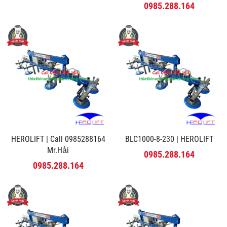
MINH PHÚ
0985.288.164
HEROLIFT | Call 0985288164
BLC1000-8-230 | HEROLIFT
Mr.Hải
0985.288.164
0985.288.164