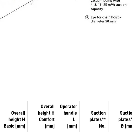
Overall
Operator
Overall
height H
handle
Suction
Sucti
height H
Comfort
L
plates**
plates
1
Basic [mm]
[mm]
[mm]
No.
Ø [m