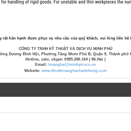
 for handling of rigid goods. For unstable and thin workpieces the nu
 rất hân hạnh được phục vụ nhu cầu của quý khách, vui lòng liên hệ t
CÔNG TY TNHH KỸ THUẬT VÀ DỊCH VỤ MINH PHÚ
Đường Dương Đình Hội, Phường Tăng Nhơn Phú B, Quận 9, Thành phố 
Hotline, zalo, skype: 0985.288.164 ( Mr.Hải )
Email:
hoanghai@minhphuco.vn
Website:
www.thietbinanghachankhong.com