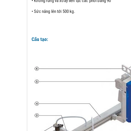
• Không rung và xoay liên tục các phôi bằng 90 °
• Sức nâng lên tới 500 kg.
Cấu tạo: