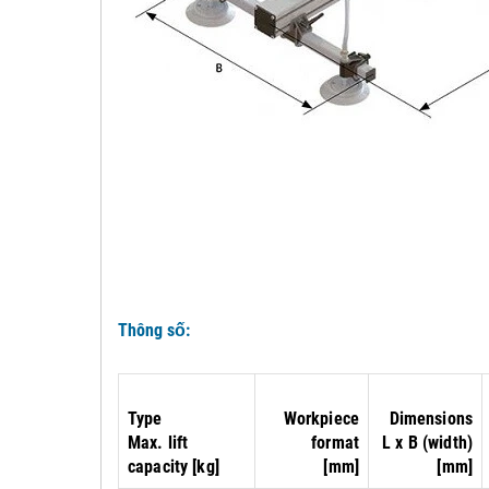
Thông số:
Type
Workpiece
Dimensions
Max. lift
format
L x B (width)
capacity [kg]
[mm]
[mm]