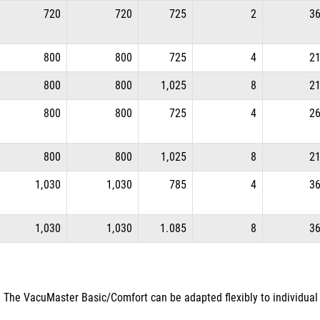
720
720
725
2
3
800
800
725
4
2
800
800
1,025
8
2
800
800
725
4
2
800
800
1,025
8
2
1,030
1,030
785
4
3
1,030
1,030
1.085
8
3
The VacuMaster Basic/Comfort can be adapted flexibly to individual