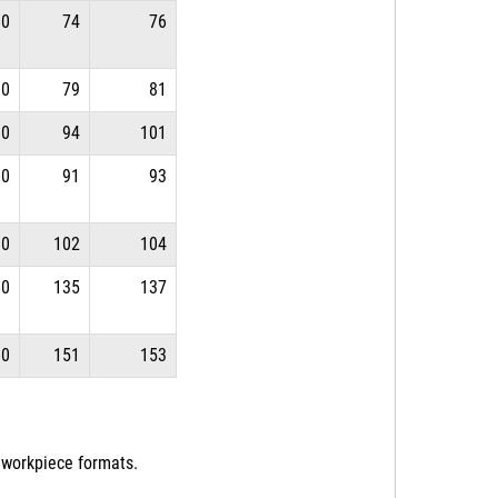
60
74
76
10
79
81
10
94
101
60
91
93
10
102
104
60
135
137
60
151
153
 workpiece formats.