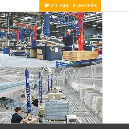
GIỎ HÀNG
:
0
SẢN PHẨM