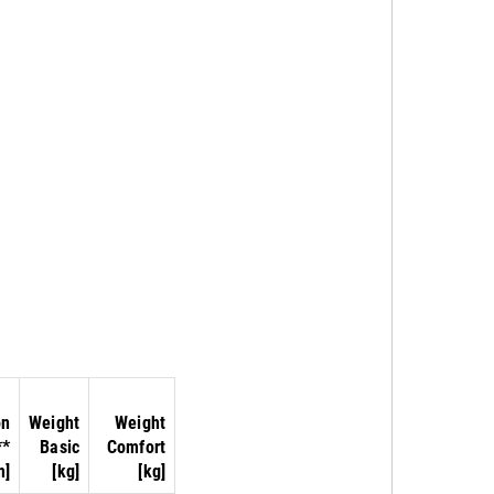
on
Weight
Weight
**
Basic
Comfort
m]
[kg]
[kg]