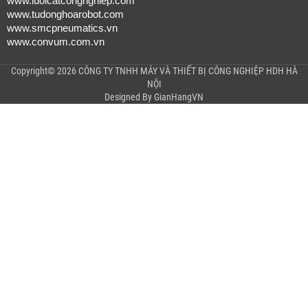
www.luoicatcongnghiep.com
www.tudonghoarobot.com
www.smcpneumatics.vn
www.convum.com.vn
Copyright© 2026 CÔNG TY TNHH MÁY VÀ THIẾT BỊ CÔNG NGHIỆP HDH HÀ
NỘI
Designed By
GianHangVN