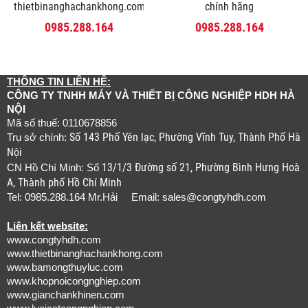
thietbinanghachankhong.com
chính hãng
0985.288.164
0985.288.164
THÔNG TIN LIÊN HỆ:
CÔNG TY TNHH MÁY VÀ THIẾT BỊ CÔNG NGHIỆP HDH HÀ
NỘI
Mã số thuế: 0110678856
Số 143 Phố Yên lạc, Phường Vĩnh Tuy, Thành Phố Hà
Trụ sở chính:
Nội
13/1/3 Đường số 21, Phường Bình Hưng Hoà
CN Hồ Chí Minh: Số
A, Thành phố Hồ Chí Minh
Tel: 0985.288.164 Mr.Hải Email:
sales@congtyhdh.com
Liên kết website:
www.congtyhdh.com
www.thietbinanghachankhong.com
www.bamongthuyluc.com
www.khopnoicongnghiep.com
www.gianchankhinen.com