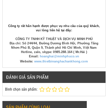
Công ty rất hân hạnh được phục vụ nhu cầu của quý khách,
vui lòng liên hệ tại đây:
CÔNG TY TNHH KỸ THUẬT VÀ DỊCH VỤ MINH PHÚ
Địa chỉ: Số 244/44, Đường Dương Đình Hội, Phường Tăng
Nhơn Phú B, Quận 9, Thành phố Hồ Chí Minh, Việt Nam
Hotline, zalo, skype: 0985.288.164 ( Mr.Hải )
Email:
hoanghai@minhphuco.vn
Website:
www.thietbinanghachankhong.com
ĐÁNH GIÁ SẢN PHẨM
Bình chọn sản phẩm:
SẢN PHẨM CÙNG LOẠI