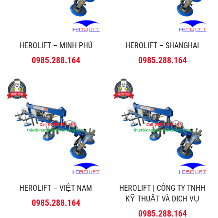
HEROLIFT – MINH PHÚ
HEROLIFT – SHANGHAI
0985.288.164
0985.288.164
HEROLIFT – VIỆT NAM
HEROLIFT | CÔNG TY TNHH
KỸ THUẬT VÀ DỊCH VỤ
0985.288.164
MINH PHÚ
0985.288.164