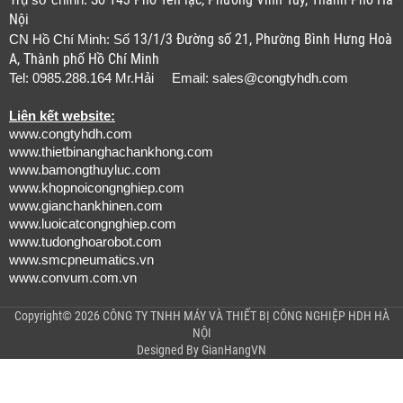
Trụ sở chính:
Nội
13/1/3 Đường số 21, Phường Bình Hưng Hoà
CN Hồ Chí Minh: Số
A, Thành phố Hồ Chí Minh
Tel: 0985.288.164 Mr.Hải Email:
sales@congtyhdh.com
Liên kết website:
www.congtyhdh.com
www.thietbinanghachankhong.com
www.bamongthuyluc.com
www.khopnoicongnghiep.com
www.gianchankhinen.com
www.luoicatcongnghiep.com
www.tudonghoarobot.com
www.smcpneumatics.vn
www.convum.com.vn
Copyright© 2026 CÔNG TY TNHH MÁY VÀ THIẾT BỊ CÔNG NGHIỆP HDH HÀ
NỘI
Designed By
GianHangVN