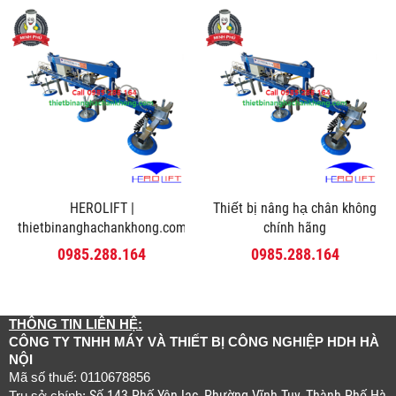
HEROLIFT |
Thiết bị nâng hạ chân không
thietbinanghachankhong.com
chính hãng
0985.288.164
0985.288.164
THÔNG TIN LIÊN HỆ:
CÔNG TY TNHH MÁY VÀ THIẾT BỊ CÔNG NGHIỆP HDH HÀ
NỘI
Mã số thuế: 0110678856
Số 143 Phố Yên lạc, Phường Vĩnh Tuy, Thành Phố Hà