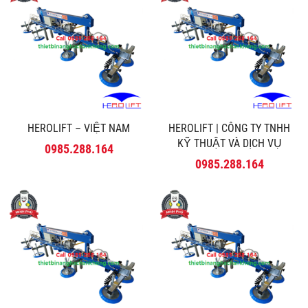
HEROLIFT – VIỆT NAM
HEROLIFT | CÔNG TY TNHH
KỸ THUẬT VÀ DỊCH VỤ
0985.288.164
MINH PHÚ
0985.288.164