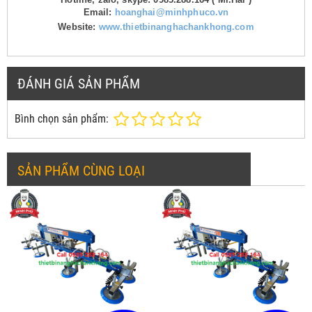
Email:
hoanghai@minhphuco.vn
Website:
www.thietbinanghachankhong.com
ĐÁNH GIÁ SẢN PHẨM
Bình chọn sản phẩm:
SẢN PHẨM CÙNG LOẠI