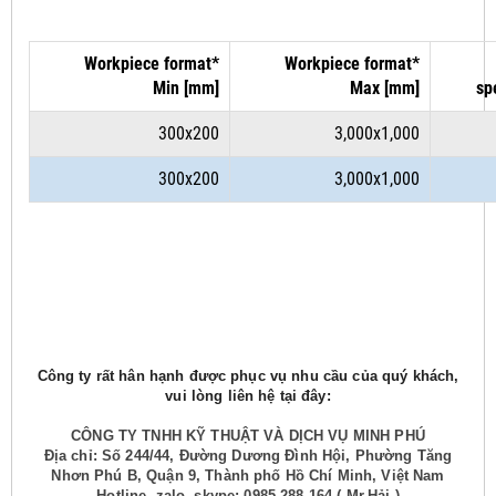
Workpiece format*
Workpiece format*
Min [mm]
Max [mm]
sp
300x200
3,000x1,000
300x200
3,000x1,000
Công ty rất hân hạnh được phục vụ nhu cầu của quý khách,
vui lòng liên hệ tại đây:
CÔNG TY TNHH KỸ THUẬT VÀ DỊCH VỤ MINH PHÚ
Địa chỉ: Số 244/44, Đường Dương Đình Hội, Phường Tăng
Nhơn Phú B, Quận 9, Thành phố Hồ Chí Minh, Việt Nam
Hotline, zalo, skype: 0985.288.164 ( Mr.Hải )