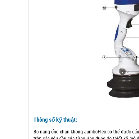
Thông số kỹ thuật:
Bộ nâng ống chân không JumboFlex có thể được cấu
trên các yêu cầu của từng ứng dụng do thiết kế mô-