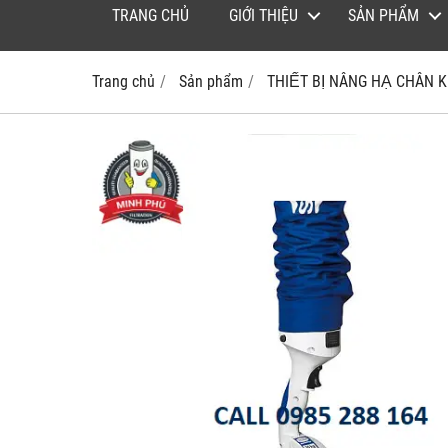
TRANG CHỦ
GIỚI THIỆU
SẢN PHẨM
Trang chủ
Sản phẩm
THIẾT BỊ NÂNG HẠ CHÂN