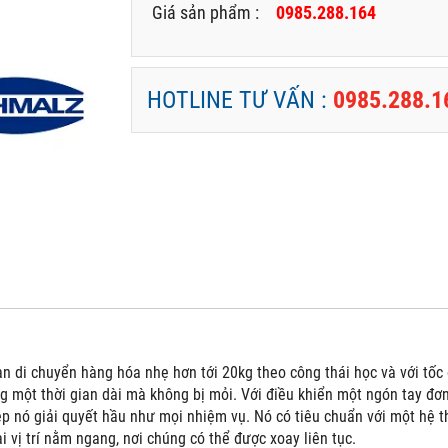
Giá sản phẩm :
0985.288.164
HOTLINE TƯ VẤN :
0985.288.1
i chuyển hàng hóa nhẹ hơn tới 20kg theo công thái học và với tốc đ
g một thời gian dài mà không bị mỏi. Với điều khiển một ngón tay đơn 
 nó giải quyết hầu như mọi nhiệm vụ. Nó có tiêu chuẩn với một hệ t
i vị trí nằm ngang, nơi chúng có thể được xoay liên tục.