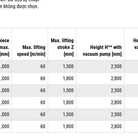
ân không được chọn.
iece
Max. lifting
He
 max.
Max. lifting
stroke Z
Height H** with
v
[mm]
speed [m/min]
[mm]
vacuum pump [mm]
1,000
60
1,500
2,500
1,000
60
1,800
2,800
1,000
60
1,500
2,500
1,000
60
1,800
2,800
1,000
60
1,500
2,500
1,000
60
1,800
2,800