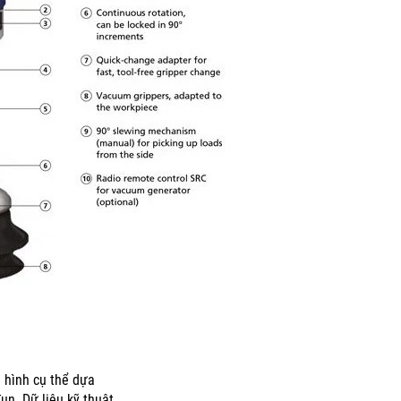
 hình cụ thể dựa
đun.
Dữ liệu kỹ thuật