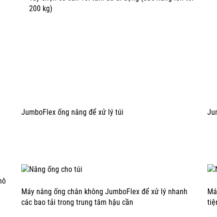
200 kg)
JumboFlex ống nâng để xử lý túi
Ju
hô
Máy nâng ống chân không JumboFlex để xử lý nhanh
Má
các bao tải trong trung tâm hậu cần
tiệ