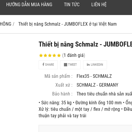
HƯỚNG DẪN MUA HÀNG
TIN TỨC
LIÊN HỆ
 KHÔNG
Thiết bị nâng Schmalz - JUMBOFLEX ở tại Việt Nam
Thiết bị nâng Schmalz - JUMBOFLE
(
1
đánh giá
)
SHARE
TWEET
LINKEDIN
Mã sản phẩm :
Flex35 - SCHMALZ
Xuất xứ :
SCHMALZ - GERMANY
Bảo hành :
Theo tiêu chuẩn nhà sản xuâ
• Sức nâng: 35 kg • Đường kính ống 100 mm • Ô
Xử lý: tiêu chuẩn / một tay / flex / mở rộng • Đi
thuận tay phải và tay trái