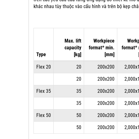
khác nhau tùy thuộc vào cấu hình và trên bộ kẹp ch
Max. lift
Workpiece
Workp
capacity
format* min.
format*
Type
[kg]
[mm]
Flex 20
20
200x200
2,000x
20
200x200
2,000x
Flex 35
35
200x200
2,000x
35
200x200
2,000x
Flex 50
50
200x200
2,000x
50
200x200
2,000x