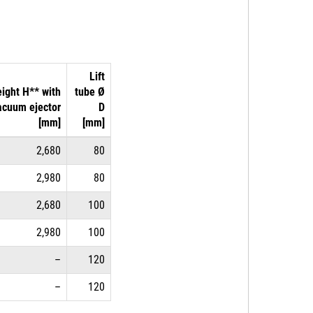
Lift
ight H** with
tube Ø
acuum ejector
D
[mm]
[mm]
2,680
80
2,980
80
2,680
100
2,980
100
–
120
–
120