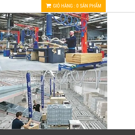
GIỎ HÀNG
:
0
SẢN PHẨM