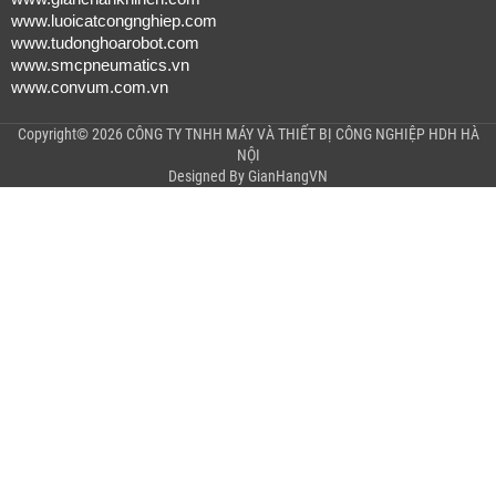
www.luoicatcongnghiep.com
www.tudonghoarobot.com
www.smcpneumatics.vn
www.convum.com.vn
Copyright© 2026 CÔNG TY TNHH MÁY VÀ THIẾT BỊ CÔNG NGHIỆP HDH HÀ
NỘI
Designed By
GianHangVN