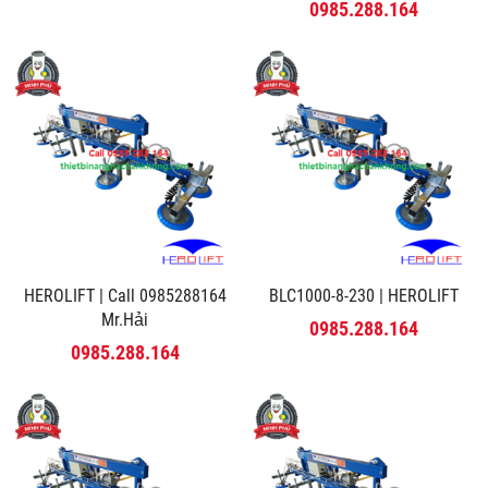
MINH PHÚ
0985.288.164
HEROLIFT | Call 0985288164
BLC1000-8-230 | HEROLIFT
Mr.Hải
0985.288.164
0985.288.164