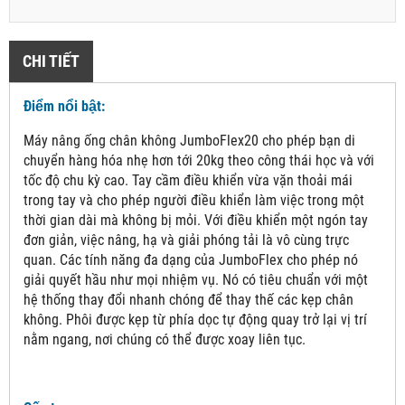
CHI TIẾT
Điểm nổi bật:
Máy nâng ống chân không JumboFlex20 cho phép bạn di
chuyển hàng hóa nhẹ hơn tới 20kg theo công thái học và với
tốc độ chu kỳ cao. Tay cầm điều khiển vừa vặn thoải mái
trong tay và cho phép người điều khiển làm việc trong một
thời gian dài mà không bị mỏi. Với điều khiển một ngón tay
đơn giản, việc nâng, hạ và giải phóng tải là vô cùng trực
quan. Các tính năng đa dạng của JumboFlex cho phép nó
giải quyết hầu như mọi nhiệm vụ. Nó có tiêu chuẩn với một
hệ thống thay đổi nhanh chóng để thay thế các kẹp chân
không. Phôi được kẹp từ phía dọc tự động quay trở lại vị trí
nằm ngang, nơi chúng có thể được xoay liên tục.