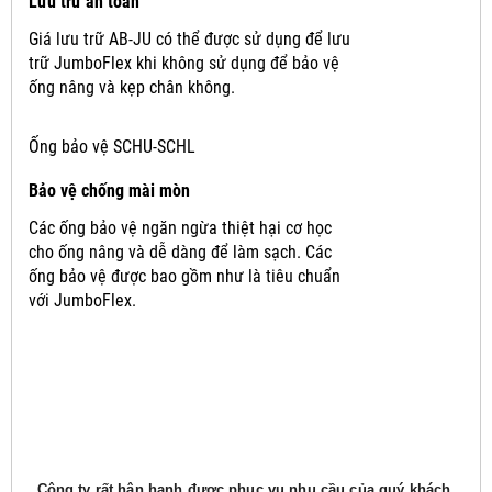
Lưu trữ an toàn
Giá lưu trữ AB-JU có thể được sử dụng để lưu
trữ JumboFlex khi không sử dụng để bảo vệ
ống nâng và kẹp chân không.
Ống bảo vệ SCHU-SCHL
Bảo vệ chống mài mòn
Các ống bảo vệ ngăn ngừa thiệt hại cơ học
cho ống nâng và dễ dàng để làm sạch.
Các
ống bảo vệ được bao gồm như là tiêu chuẩn
với JumboFlex.
Công ty rất hân hạnh được phục vụ nhu cầu của quý khách,