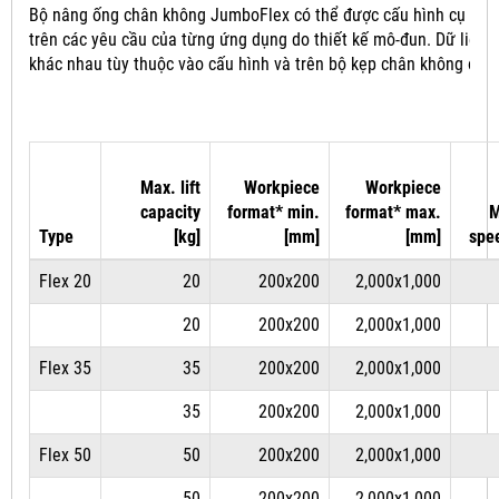
Bộ nâng ống chân không JumboFlex có thể được cấu hình cụ thể
trên các yêu cầu của từng ứng dụng do thiết kế mô-đun.
Dữ liệu 
khác nhau tùy thuộc vào cấu hình và trên bộ kẹp chân không đượ
Max. lift
Workpiece
Workpiece
capacity
format* min.
format* max.
M
Type
[kg]
[mm]
[mm]
spe
Flex 20
20
200x200
2,000x1,000
20
200x200
2,000x1,000
Flex 35
35
200x200
2,000x1,000
35
200x200
2,000x1,000
Flex 50
50
200x200
2,000x1,000
50
200x200
2,000x1,000