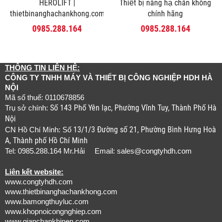
HEROLIFT |
Thiết bị nâng hạ chân không
thietbinanghachankhong.com
chính hãng
0985.288.164
0985.288.164
THÔNG TIN LIÊN HỆ:
CÔNG TY TNHH MÁY VÀ THIẾT BỊ CÔNG NGHIỆP HDH HÀ
NỘI
Mã số thuế: 0110678856
Số 143 Phố Yên lạc, Phường Vĩnh Tuy, Thành Phố Hà
Trụ sở chính:
Nội
13/1/3 Đường số 21, Phường Bình Hưng Hoà
CN Hồ Chí Minh: Số
A, Thành phố Hồ Chí Minh
Tel: 0985.288.164 Mr.Hải Email:
sales@congtyhdh.com
Liên kết website:
www.congtyhdh.com
www.thietbinanghachankhong.com
www.bamongthuyluc.com
www.khopnoicongnghiep.com
www.gianchankhinen.com