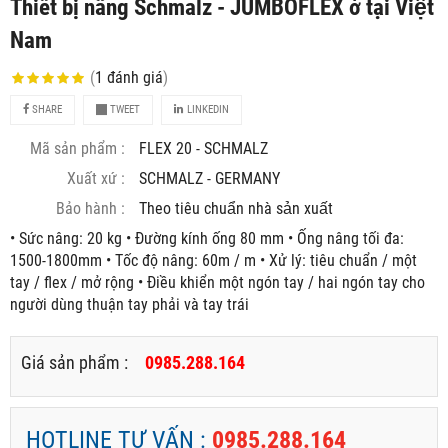
Thiết bị nâng Schmalz - JUMBOFLEX ở tại Việt
Nam
(
1
đánh giá
)
SHARE
TWEET
LINKEDIN
Mã sản phẩm :
FLEX 20 - SCHMALZ
Xuất xứ :
SCHMALZ - GERMANY
Bảo hành :
Theo tiêu chuẩn nhà sản xuất
• Sức nâng: 20 kg • Đường kính ống 80 mm • Ống nâng tối đa:
1500-1800mm • Tốc độ nâng: 60m / m • Xử lý: tiêu chuẩn / một
tay / flex / mở rộng • Điều khiển một ngón tay / hai ngón tay cho
người dùng thuận tay phải và tay trái
Giá sản phẩm :
0985.288.164
HOTLINE TƯ VẤN :
0985.288.164