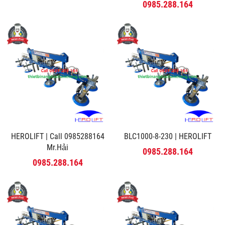
MINH PHÚ
0985.288.164
HEROLIFT | Call 0985288164
BLC1000-8-230 | HEROLIFT
Mr.Hải
0985.288.164
0985.288.164