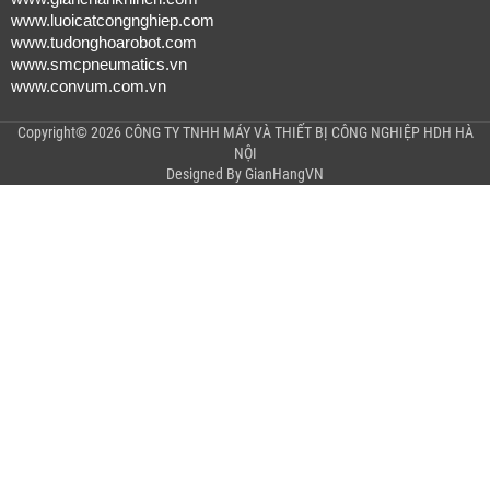
www.luoicatcongnghiep.com
www.tudonghoarobot.com
www.smcpneumatics.vn
www.convum.com.vn
Copyright© 2026 CÔNG TY TNHH MÁY VÀ THIẾT BỊ CÔNG NGHIỆP HDH HÀ
NỘI
Designed By
GianHangVN