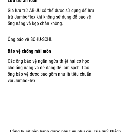
Lưu trữ an toàn
Giá lưu trữ AB-JU có thể được sử dụng để lưu
trữ JumboFlex khi không sử dụng để bảo vệ
ống nâng và kẹp chân không.
Ống bảo vệ SCHU-SCHL
Bảo vệ chống mài mòn
Các ống bảo vệ ngăn ngừa thiệt hại cơ học
cho ống nâng và dễ dàng để làm sạch.
Các
ống bảo vệ được bao gồm như là tiêu chuẩn
với JumboFlex.
Công ty rất hân hạnh được phục vụ nhu cầu của quý khách,