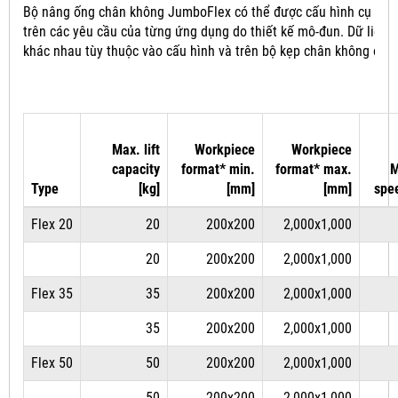
Bộ nâng ống chân không JumboFlex có thể được cấu hình cụ thể
trên các yêu cầu của từng ứng dụng do thiết kế mô-đun.
Dữ liệu 
khác nhau tùy thuộc vào cấu hình và trên bộ kẹp chân không đượ
Max. lift
Workpiece
Workpiece
capacity
format* min.
format* max.
M
Type
[kg]
[mm]
[mm]
spe
Flex 20
20
200x200
2,000x1,000
20
200x200
2,000x1,000
Flex 35
35
200x200
2,000x1,000
35
200x200
2,000x1,000
Flex 50
50
200x200
2,000x1,000
50
200x200
2,000x1,000