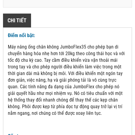
CHI TIẾT
Điểm nổi bật:
Máy nâng ống chân không JumboFlex35 cho phép bạn di
chuyển hàng hóa nhẹ hơn tới 20kg theo công thái học và với
tốc độ chu kỳ cao. Tay cầm điều khiển vừa vặn thoải mái
trong tay và cho phép người điều khiển làm việc trong một
thời gian dài mà không bị mỏi. Với điều khiển một ngón tay
đơn giản, việc nâng, hạ và giải phóng tải là vô cùng trực
quan. Các tính năng đa dạng của JumboFlex cho phép nó
giải quyết hầu như mọi nhiệm vụ. Nó có tiêu chuẩn với một
hệ thống thay đổi nhanh chóng để thay thế các kẹp chân
không. Phôi được kẹp từ phía dọc tự động quay trở lại vị trí
nằm ngang, nơi chúng có thể được xoay liên tục.