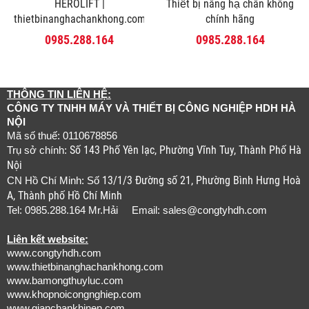
HEROLIFT |
Thiết bị nâng hạ chân không
thietbinanghachankhong.com
chính hãng
0985.288.164
0985.288.164
THÔNG TIN LIÊN HỆ:
CÔNG TY TNHH MÁY VÀ THIẾT BỊ CÔNG NGHIỆP HDH HÀ
NỘI
Mã số thuế: 0110678856
Số 143 Phố Yên lạc, Phường Vĩnh Tuy, Thành Phố Hà
Trụ sở chính:
Nội
13/1/3 Đường số 21, Phường Bình Hưng Hoà
CN Hồ Chí Minh: Số
A, Thành phố Hồ Chí Minh
Tel: 0985.288.164 Mr.Hải Email:
sales@congtyhdh.com
Liên kết website:
www.congtyhdh.com
www.thietbinanghachankhong.com
www.bamongthuyluc.com
www.khopnoicongnghiep.com
www.gianchankhinen.com