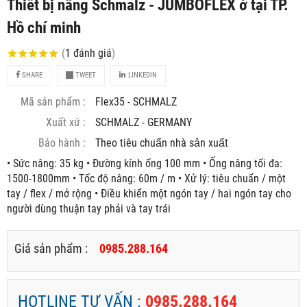
Thiết bị nâng Schmalz - JUMBOFLEX ở tại TP.
Hồ chí minh
(
1
đánh giá
)
SHARE
TWEET
LINKEDIN
Mã sản phẩm :
Flex35 - SCHMALZ
Xuất xứ :
SCHMALZ - GERMANY
Bảo hành :
Theo tiêu chuẩn nhà sản xuất
• Sức nâng: 35 kg • Đường kính ống 100 mm • Ống nâng tối đa:
1500-1800mm • Tốc độ nâng: 60m / m • Xử lý: tiêu chuẩn / một
tay / flex / mở rộng • Điều khiển một ngón tay / hai ngón tay cho
người dùng thuận tay phải và tay trái
Giá sản phẩm :
0985.288.164
HOTLINE TƯ VẤN :
0985.288.164