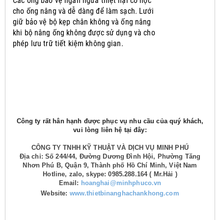
Các ống bảo vệ ngăn ngừa thiệt hại cơ học
cho ống nâng và dễ dàng để làm sạch.
Lưới
giữ bảo vệ bộ kẹp chân không và ống nâng
khi bộ nâng ống không được sử dụng và cho
phép lưu trữ tiết kiệm không gian.
Công ty rất hân hạnh được phục vụ nhu cầu của quý khách,
vui lòng liên hệ tại đây:
CÔNG TY TNHH KỸ THUẬT VÀ DỊCH VỤ MINH PHÚ
Địa chỉ: Số 244/44, Đường Dương Đình Hội, Phường Tăng
Nhơn Phú B, Quận 9, Thành phố Hồ Chí Minh, Việt Nam
Hotline, zalo, skype: 0985.288.164 ( Mr.Hải )
Email:
hoanghai@minhphuco.vn
Website:
www.thietbinanghachankhong.com