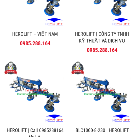
HEROLIFT – VIỆT NAM
HEROLIFT | CÔNG TY TNHH
KỸ THUẬT VÀ DỊCH VỤ
0985.288.164
MINH PHÚ
0985.288.164
HEROLIFT | Call 0985288164
BLC1000-8-230 | HEROLIFT