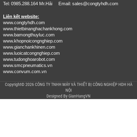
Tel: 0985.288.164 Mr.Hải Email:
sales@congtyhdh.com
Liên kết website:
www.congtyhdh.com
www.thietbinanghachankhong.com
www.bamongthuyluc.com
www.khopnoicongnghiep.com
www.gianchankhinen.com
www.luoicatcongnghiep.com
www.tudonghoarobot.com
www.smcpneumatics.vn
www.convum.com.vn
Copyright© 2026 CÔNG TY TNHH MÁY VÀ THIẾT BỊ CÔNG NGHIỆP HDH HÀ
NỘI
Designed By
GianHangVN