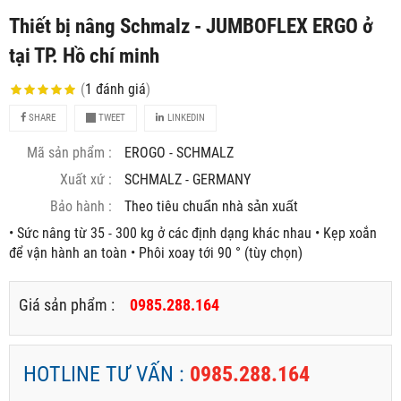
Thiết bị nâng Schmalz - JUMBOFLEX ERGO ở
tại TP. Hồ chí minh
(
1
đánh giá
)
SHARE
TWEET
LINKEDIN
Mã sản phẩm :
EROGO - SCHMALZ
Xuất xứ :
SCHMALZ - GERMANY
Bảo hành :
Theo tiêu chuẩn nhà sản xuất
• Sức nâng từ 35 - 300 kg ở các định dạng khác nhau • Kẹp xoắn
để vận hành an toàn • Phôi xoay tới 90 ° (tùy chọn)
Giá sản phẩm :
0985.288.164
HOTLINE TƯ VẤN :
0985.288.164