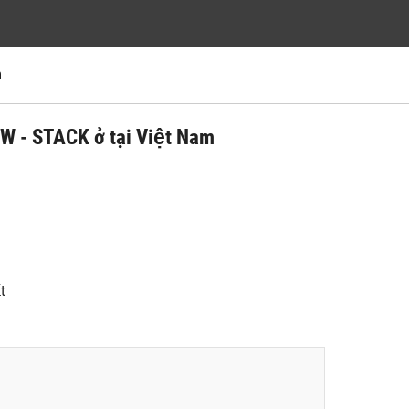
m
W - STACK ở tại Việt Nam
́t