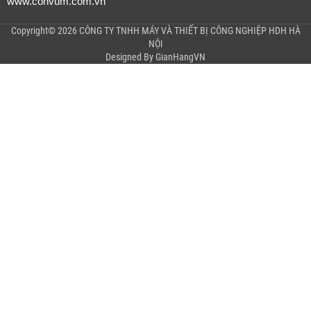
www.convum.com.vn
Copyright© 2026 CÔNG TY TNHH MÁY VÀ THIẾT BỊ CÔNG NGHIỆP HDH HÀ
NỘI
Designed By
GianHangVN