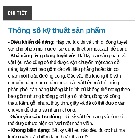
CHI TIẾT
Thông số kỹ thuật sản phẩm
-
Điều khiển dễ dàng:
Hấp thụ tức thì và tính di động tuyệt
vời cho phép mọi người sử dụng thiết bị một cách dễ dàng
-
Khả năng ứng dụng tuyệt vời:
Bất kỳ loại sản phẩm và
vật liệu nào cũng có thể được vận chuyển một cách dễ
dàng tuyệt vời bao gồm các vật liệu phẳng hoặc kín có
chạm nổi hoặc đường cong.
Các vật liệu không thể vận
chuyển bằng nam châm hoặc các vật liệu mà hệ thống
phân phối cân bằng không khí dính cũ không thể mang theo
bao gồm nhưng không giới hạn ở nhôm, đồng và đồng
thau, kẽm, gỗ, nhựa, thủy tinh, giấy và đá có thể được vận
chuyển dễ dàng và nhanh chóng.
-
Giảm yêu cầu lao động:
Bất kỳ vật liệu nặng và lớn có
thể được thực hiện chỉ với một nhân viên.
-
Không biến dạng:
Bất kỳ vật liệu nào đều được hút mà
không yêu cầu biến dạng hoặc tháo gỡ.