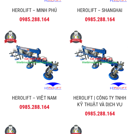
HEROLIFT – MINH PHÚ
HEROLIFT – SHANGHAI
0985.288.164
0985.288.164
HEROLIFT – VIỆT NAM
HEROLIFT | CÔNG TY TNHH
KỸ THUẬT VÀ DỊCH VỤ
0985.288.164
MINH PHÚ
0985.288.164