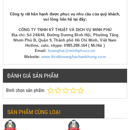
Công ty rất hân hạnh được phục vụ nhu cầu của quý khách,
vui lòng liên hệ tại đây:
CÔNG TY TNHH KỸ THUẬT VÀ DỊCH VỤ MINH PHÚ
Địa chỉ: Số 244/44, Đường Dương Đình Hội, Phường Tăng
Nhơn Phú B, Quận 9, Thành phố Hồ Chí Minh, Việt Nam
Hotline, zalo, skype: 0985.288.164 ( Mr.Hải )
Email:
hoanghai@minhphuco.vn
Website:
www.thietbinanghachankhong.com
ĐÁNH GIÁ SẢN PHẨM
Bình chọn sản phẩm:
SẢN PHẨM CÙNG LOẠI