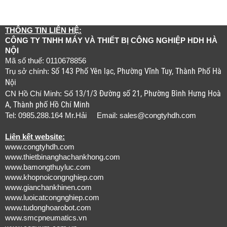
THÔNG TIN LIÊN HỆ:
CÔNG TY TNHH MÁY VÀ THIẾT BỊ CÔNG NGHIỆP HDH HÀ
NỘI
Mã số thuế: 0110678856
Số 143 Phố Yên lạc, Phường Vĩnh Tuy, Thành Phố Hà
Trụ sở chính:
Nội
13/1/3 Đường số 21, Phường Bình Hưng Hoà
CN Hồ Chí Minh: Số
A, Thành phố Hồ Chí Minh
Tel: 0985.288.164 Mr.Hải Email:
sales@congtyhdh.com
Liên kết website:
www.congtyhdh.com
www.thietbinanghachankhong.com
www.bamongthuyluc.com
www.khopnoicongnghiep.com
www.gianchankhinen.com
www.luoicatcongnghiep.com
www.tudonghoarobot.com
www.smcpneumatics.vn