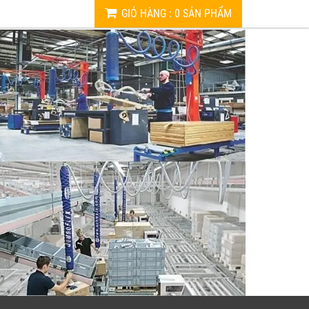
GIỎ HÀNG
:
0
SẢN PHẨM