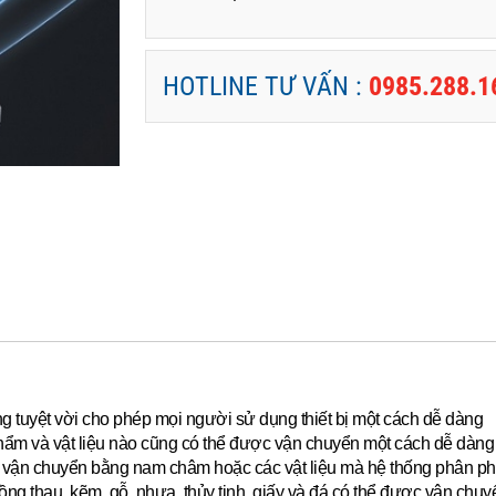
HOTLINE TƯ VẤN :
0985.288.1
ộng tuyệt vời cho phép mọi người sử dụng thiết bị một cách dễ dàng
hẩm và vật liệu nào cũng có thể được vận chuyển một cách dễ dàng 
ể vận chuyển bằng nam châm hoặc các vật liệu mà hệ thống phân ph
g thau, kẽm, gỗ, nhựa, thủy tinh, giấy và đá có thể được vận chu