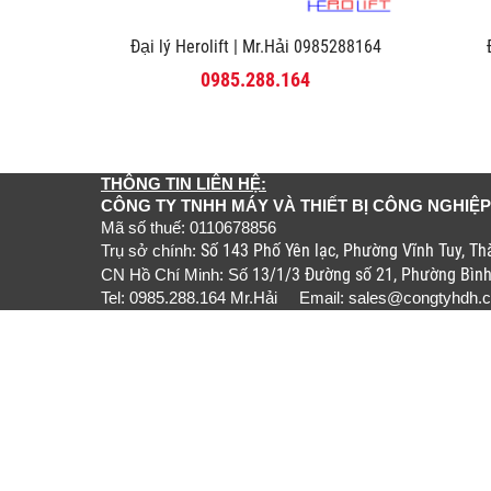
Đại lý Herolift | Mr.Hải 0985288164
0985.288.164
THÔNG TIN LIÊN HỆ:
CÔNG TY TNHH MÁY VÀ THIẾT BỊ CÔNG NGHIỆP
Mã số thuế: 0110678856
Số 143 Phố Yên lạc, Phường Vĩnh Tuy, T
Trụ sở chính:
13/1/3 Đường số 21, Phường Bìn
CN Hồ Chí Minh: Số
Tel: 0985.288.164 Mr.Hải Email:
sales@congtyhdh.
Liên kết website:
www.congtyhdh.com
www.thietbinanghachankhong.com
www.bamongthuyluc.com
www.khopnoicongnghiep.com
www.gianchankhinen.com
www.luoicatcongnghiep.com