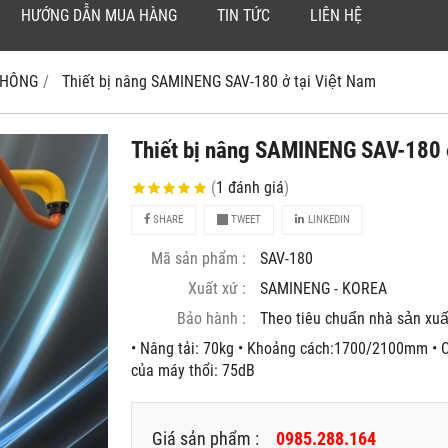
HƯỚNG DẪN MUA HÀNG
TIN TỨC
LIÊN HỆ
 KHÔNG
Thiết bị nâng SAMINENG SAV-180 ở tại Việt Nam
Thiết bị nâng SAMINENG SAV-180 ở
(
1
đánh giá
)
SHARE
TWEET
LINKEDIN
Mã sản phẩm :
SAV-180
Xuất xứ :
SAMINENG - KOREA
Bảo hành :
Theo tiêu chuẩn nhà sản xuâ
• Nâng tải: 70kg • Khoảng cách:1700/2100mm • C
của máy thổi: 75dB
Giá sản phẩm :
0985.288.164