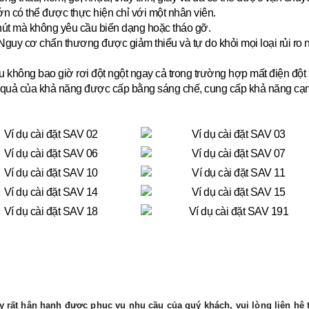
lớn có thể được thực hiện chỉ với một nhân viên.
hút mà không yêu cầu biến dạng hoặc tháo gỡ.
guy cơ chấn thương được giảm thiểu và tự do khỏi mọi loại rủi ro
u không bao giờ rơi đột ngột ngay cả trong trường hợp mất điện đột 
quả của khả năng được cấp bằng sáng chế, cung cấp khả năng cạnh tr
 rất hân hạnh được phục vụ nhu cầu của quý khách, vui lòng liên hệ t