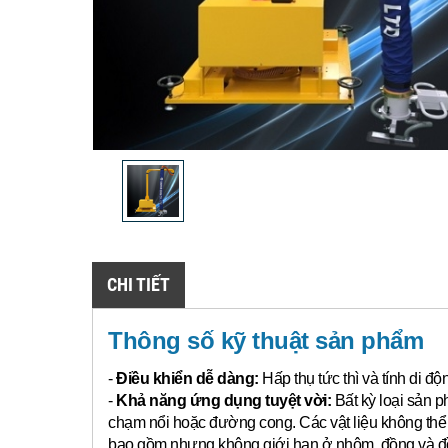
CHI TIẾT
Thông số kỹ thuật sản phẩm
-
Điều khiển dễ dàng:
Hấp thụ tức thì và tính di đ
-
Khả năng ứng dụng tuyệt vời:
Bất kỳ loại sản p
chạm nổi hoặc đường cong.
Các vật liệu không th
bao gồm nhưng không giới hạn ở nhôm, đồng và đồn