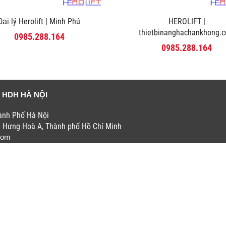
Đại lý Herolift | Minh Phú
HEROLIFT |
thietbinanghachankhong.
0985.288.164
0985.288.164
 HDH HÀ NỘI
hành Phố Hà Nội
h Hưng Hoà A, Thành phố Hồ Chí Minh
com