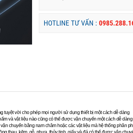
HOTLINE TƯ VẤN :
0985.288.1
ộng tuyệt vời cho phép mọi người sử dụng thiết bị một cách dễ dàng
hẩm và vật liệu nào cũng có thể được vận chuyển một cách dễ dàng 
ể vận chuyển bằng nam châm hoặc các vật liệu mà hệ thống phân ph
g thau, kẽm, gỗ, nhựa, thủy tinh, giấy và đá có thể được vận chu