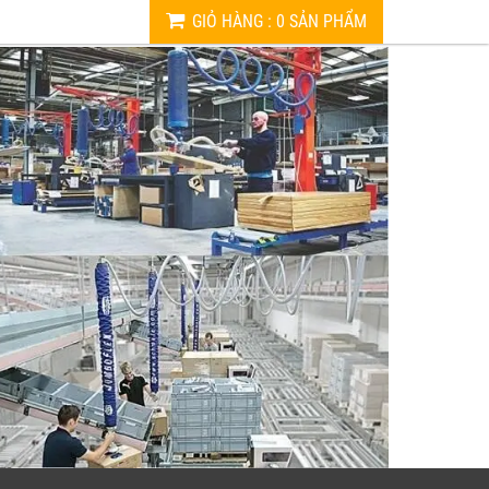
GIỎ HÀNG
:
0
SẢN PHẨM