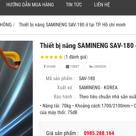
HƯỚNG DẪN MUA HÀNG
TIN TỨC
LIÊN HỆ
 KHÔNG
Thiết bị nâng SAMINENG SAV-180 ở tại TP. Hồ chí minh
Thiết bị nâng SAMINENG SAV-180 ở
(
1
đánh giá
)
SHARE
TWEET
LINKEDIN
Mã sản phẩm :
SAV-180
Xuất xứ :
SAMINENG - KOREA
Bảo hành :
Theo tiêu chuẩn nhà sản xuâ
• Nâng tải: 70kg • Khoảng cách:1700/2100mm • C
của máy thổi: 75dB
Giá sản phẩm :
0985.288.164