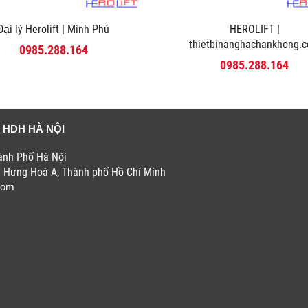
Đại lý Herolift | Minh Phú
HEROLIFT |
thietbinanghachankhong.
0985.288.164
0985.288.164
 HDH HÀ NỘI
hành Phố Hà Nội
h Hưng Hoà A, Thành phố Hồ Chí Minh
com