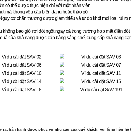
lớn có thể được thực hiện chỉ với một nhân viên.
hút mà không yêu cầu biến dạng hoặc tháo gỡ.
guy cơ chấn thương được giảm thiểu và tự do khỏi mọi loại rủi ro
u không bao giờ rơi đột ngột ngay cả trong trường hợp mất điện đột 
quả của khả năng được cấp bằng sáng chế, cung cấp khả năng cạnh tr
 rất hân hạnh được phục vụ nhu cầu của quý khách, vui lòng liên hệ t