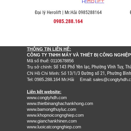
Đại lý Herolift | Mr.Hải 0985288164
0985.288.164
THÔNG TIN LIÊN HỆ:
CÔNG TY TNHH MÁY VÀ THIẾT BỊ CÔNG NGHIỆP
Mã số thuế: 0110678856
Số 143 Phố Yên lạc, Phường Vĩnh Tuy, T
Trụ sở chính:
13/1/3 Đường số 21, Phường Bìn
CN Hồ Chí Minh: Số
Tel: 0985.288.164 Mr.Hải Email:
sales@congtyhdh.
Liên kết website:
www.congtyhdh.com
www.thietbinanghachankhong.com
www.bamongthuyluc.com
www.khopnoicongnghiep.com
www.gianchankhinen.com
www.luoicatcongnghiep.com