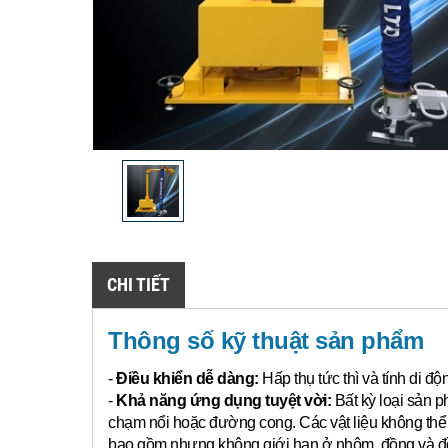
CHI TIẾT
Thông số kỹ thuật sản phẩm
-
Điều khiển dễ dàng:
Hấp thụ tức thì và tính di đ
-
Khả năng ứng dụng tuyệt vời:
Bất kỳ loại sản p
chạm nổi hoặc đường cong.
Các vật liệu không th
bao gồm nhưng không giới hạn ở nhôm, đồng và đồn