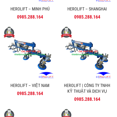
HEROLIFT – MINH PHÚ
HEROLIFT – SHANGHAI
0985.288.164
0985.288.164
HEROLIFT – VIỆT NAM
HEROLIFT | CÔNG TY TNHH
KỸ THUẬT VÀ DỊCH VỤ
0985.288.164
MINH PHÚ
0985.288.164