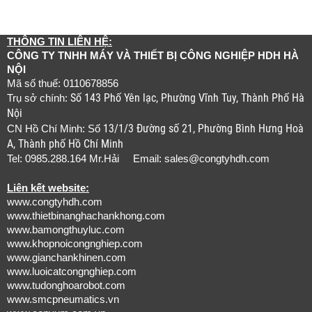
THÔNG TIN LIÊN HỆ:
CÔNG TY TNHH MÁY VÀ THIẾT BỊ CÔNG NGHIỆP HDH HÀ
NỘI
Mã số thuế: 0110678856
Số 143 Phố Yên lạc, Phường Vĩnh Tuy, Thành Phố Hà
Trụ sở chính:
Nội
13/1/3 Đường số 21, Phường Bình Hưng Hoà
CN Hồ Chí Minh: Số
A, Thành phố Hồ Chí Minh
Tel: 0985.288.164 Mr.Hải Email:
sales@congtyhdh.com
Liên kết website:
www.congtyhdh.com
www.thietbinanghachankhong.com
www.bamongthuyluc.com
www.khopnoicongnghiep.com
www.gianchankhinen.com
www.luoicatcongnghiep.com
www.tudonghoarobot.com
www.smcpneumatics.vn