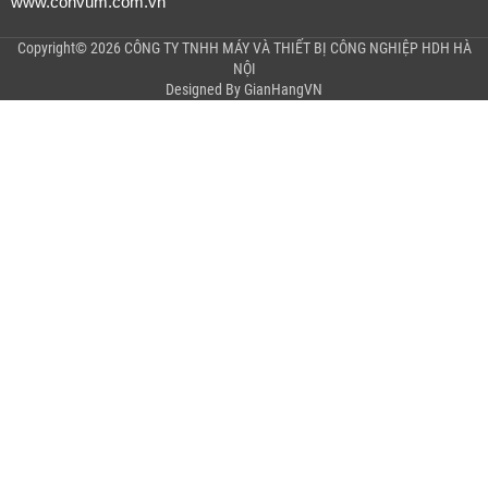
www.convum.com.vn
Copyright© 2026 CÔNG TY TNHH MÁY VÀ THIẾT BỊ CÔNG NGHIỆP HDH HÀ
NỘI
Designed By
GianHangVN