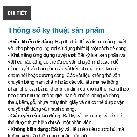
CHI TIẾT
Thông số kỹ thuật sản phẩm
-
Điều khiển dễ dàng:
Hấp thụ tức thì và tính di động tuyệt
vời cho phép mọi người sử dụng thiết bị một cách dễ dàng
-
Khả năng ứng dụng tuyệt vời:
Bất kỳ loại sản phẩm và
vật liệu nào cũng có thể được vận chuyển một cách dễ
dàng tuyệt vời bao gồm các vật liệu phẳng hoặc kín có
chạm nổi hoặc đường cong.
Các vật liệu không thể vận
chuyển bằng nam châm hoặc các vật liệu mà hệ thống
phân phối cân bằng không khí dính cũ không thể mang theo
bao gồm nhưng không giới hạn ở nhôm, đồng và đồng
thau, kẽm, gỗ, nhựa, thủy tinh, giấy và đá có thể được vận
chuyển dễ dàng và nhanh chóng.
-
Giảm yêu cầu lao động:
Bất kỳ vật liệu nặng và lớn có
thể được thực hiện chỉ với một nhân viên.
-
Không biến dạng:
Bất kỳ vật liệu nào đều được hút mà
không yêu cầu biến dạng hoặc tháo gỡ.