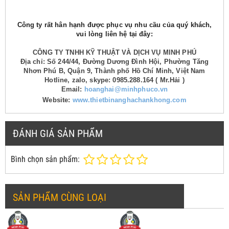
Công ty rất hân hạnh được phục vụ nhu cầu của quý khách,
vui lòng liên hệ tại đây:
CÔNG TY TNHH KỸ THUẬT VÀ DỊCH VỤ MINH PHÚ
Địa chỉ: Số 244/44, Đường Dương Đình Hội, Phường Tăng
Nhơn Phú B, Quận 9, Thành phố Hồ Chí Minh, Việt Nam
Hotline, zalo, skype: 0985.288.164 ( Mr.Hải )
Email:
hoanghai@minhphuco.vn
Website:
www.thietbinanghachankhong.com
ĐÁNH GIÁ SẢN PHẨM
Bình chọn sản phẩm:
SẢN PHẨM CÙNG LOẠI