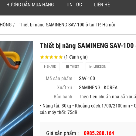
HƯỚNG DẪN MUA HÀNG
TIN TỨC
LIÊN HỆ
 KHÔNG
Thiết bị nâng SAMINENG SAV-100 ở tại TP. Hà nội
Thiết bị nâng SAMINENG SAV-100 ở t
(
1
đánh giá
)
SHARE
TWEET
LINKEDIN
Mã sản phẩm :
SAV-100
Xuất xứ :
SAMINENG - KOREA
Bảo hành :
Theo tiêu chuẩn nhà sản xuâ
• Nâng tải: 30kg • Khoảng cách:1700/2100mm • C
của máy thổi: 75dB
Giá sản phẩm :
0985.288.164