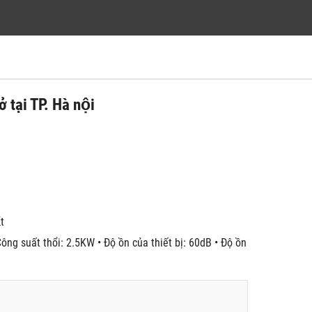
ại TP. Hà nội
́t
ông suất thổi: 2.5KW • Độ ồn của thiết bị: 60dB • Độ ồn