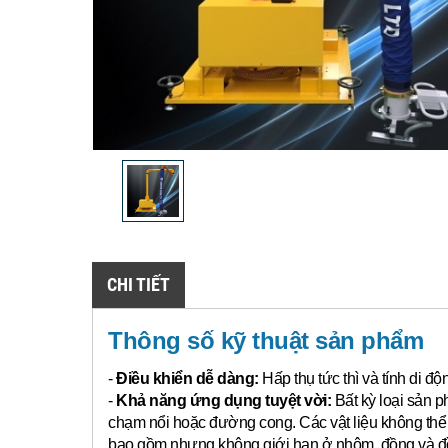
CHI TIẾT
Thông số kỹ thuật sản phẩm
-
Điều khiển dễ dàng:
Hấp thụ tức thì và tính di đ
-
Khả năng ứng dụng tuyệt vời:
Bất kỳ loại sản p
chạm nổi hoặc đường cong.
Các vật liệu không th
bao gồm nhưng không giới hạn ở nhôm, đồng và đồn