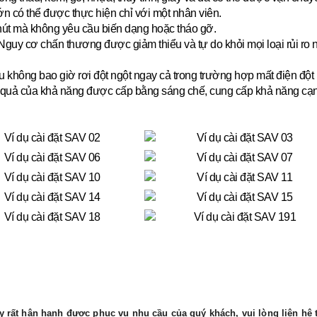
lớn có thể được thực hiện chỉ với một nhân viên.
hút mà không yêu cầu biến dạng hoặc tháo gỡ.
guy cơ chấn thương được giảm thiểu và tự do khỏi mọi loại rủi ro
u không bao giờ rơi đột ngột ngay cả trong trường hợp mất điện đột 
quả của khả năng được cấp bằng sáng chế, cung cấp khả năng cạnh tr
 rất hân hạnh được phục vụ nhu cầu của quý khách, vui lòng liên hệ t