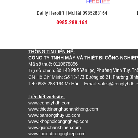
Đại lý Herolift | Mr.Hải 0985288164
0985.288.164
THÔNG TIN LIÊN HỆ:
CÔNG TY TNHH MÁY VÀ THIẾT BỊ CÔNG NGHIỆP
Mã số thuế: 0110678856
Số 143 Phố Yên lạc, Phường Vĩnh Tuy, T
Trụ sở chính:
13/1/3 Đường số 21, Phường Bìn
CN Hồ Chí Minh: Số
Tel: 0985.288.164 Mr.Hải Email:
sales@congtyhdh.
Liên kết website:
www.congtyhdh.com
www.thietbinanghachankhong.com
www.bamongthuyluc.com
www.khopnoicongnghiep.com
www.gianchankhinen.com
www.luoicatcongnghiep.com