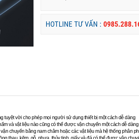
HOTLINE TƯ VẤN :
0985.288.1
ộng tuyệt vời cho phép mọi người sử dụng thiết bị một cách dễ dàng
hẩm và vật liệu nào cũng có thể được vận chuyển một cách dễ dàng 
ể vận chuyển bằng nam châm hoặc các vật liệu mà hệ thống phân ph
g thau, kẽm, gỗ, nhựa, thủy tinh, giấy và đá có thể được vận chu