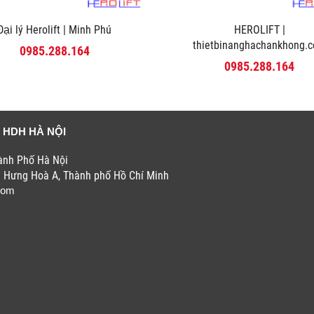
Đại lý Herolift | Minh Phú
HEROLIFT |
thietbinanghachankhong.
0985.288.164
0985.288.164
 HDH HÀ NỘI
hành Phố Hà Nội
h Hưng Hoà A, Thành phố Hồ Chí Minh
com