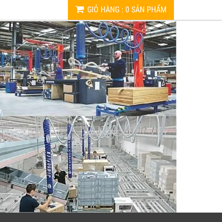
GIỎ HÀNG
:
0
SẢN PHẨM