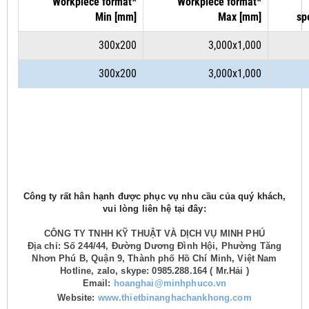
Workpiece format*
Workpiece format*
Min [mm]
Max [mm]
sp
300x200
3,000x1,000
300x200
3,000x1,000
Công ty rất hân hạnh được phục vụ nhu cầu của quý khách,
vui lòng liên hệ tại đây:
CÔNG TY TNHH KỸ THUẬT VÀ DỊCH VỤ MINH PHÚ
Địa chỉ: Số 244/44, Đường Dương Đình Hội, Phường Tăng
Nhơn Phú B, Quận 9, Thành phố Hồ Chí Minh, Việt Nam
Hotline, zalo, skype: 0985.288.164 ( Mr.Hải )
Email:
hoanghai@minhphuco.vn
Website:
www.thietbinanghachankhong.com