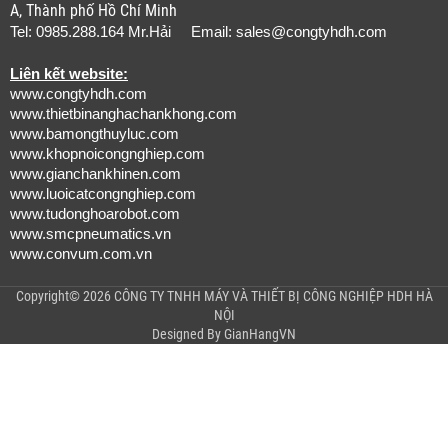
A, Thành phố Hồ Chí Minh
Tel: 0985.288.164 Mr.Hải Email:
sales@congtyhdh.com
Liên kết website:
www.congtyhdh.com
www.thietbinanghachankhong.com
www.bamongthuyluc.com
www.khopnoicongnghiep.com
www.gianchankhinen.com
www.luoicatcongnghiep.com
www.tudonghoarobot.com
www.smcpneumatics.vn
www.convum.com.vn
Copyright© 2026 CÔNG TY TNHH MÁY VÀ THIẾT BỊ CÔNG NGHIỆP HDH HÀ
NỘI
Designed By
GianHangVN