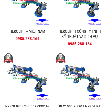
HEROLIFT – VIỆT NAM
HEROLIFT | CÔNG TY TNHH
KỸ THUẬT VÀ DỊCH VỤ
0985.288.164
MINH PHÚ
0985.288.164
HEROLIFT | Call 0985288164
BLC1000-8-230 | HEROLIFT