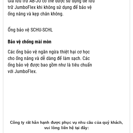
Giá lưu trữ AB-JU có thể được sử dụng để lưu
trữ JumboFlex khi không sử dụng để bảo vệ
ống nâng và kẹp chân không.
Ống bảo vệ SCHU-SCHL
Bảo vệ chống mài mòn
Các ống bảo vệ ngăn ngừa thiệt hại cơ học
cho ống nâng và dễ dàng để làm sạch.
Các
ống bảo vệ được bao gồm như là tiêu chuẩn
với JumboFlex.
Công ty rất hân hạnh được phục vụ nhu cầu của quý khách,
vui lòng liên hệ tại đây: