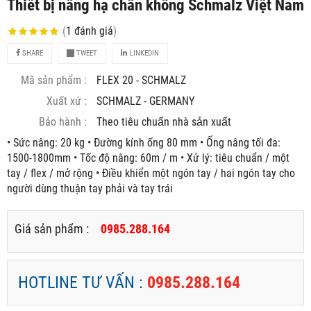
Thiết bị nâng hạ chân không Schmalz Việt Nam
(
1
đánh giá
)
SHARE
TWEET
LINKEDIN
Mã sản phẩm :
FLEX 20 - SCHMALZ
Xuất xứ :
SCHMALZ - GERMANY
Bảo hành :
Theo tiêu chuẩn nhà sản xuất
• Sức nâng: 20 kg • Đường kính ống 80 mm • Ống nâng tối đa:
1500-1800mm • Tốc độ nâng: 60m / m • Xử lý: tiêu chuẩn / một
tay / flex / mở rộng • Điều khiển một ngón tay / hai ngón tay cho
người dùng thuận tay phải và tay trái
Giá sản phẩm :
0985.288.164
HOTLINE TƯ VẤN :
0985.288.164