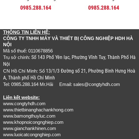
0985.288.164
0985.288.164
THÔNG TIN LIÊN HỆ:
CÔNG TY TNHH MÁY VÀ THIẾT BỊ CÔNG NGHIỆP HDH HÀ
NỘI
Mã số thuế: 0110678856
Số 143 Phố Yên lạc, Phường Vĩnh Tuy, Thành Phố Hà
Trụ sở chính:
Nội
13/1/3 Đường số 21, Phường Bình Hưng Hoà
CN Hồ Chí Minh: Số
A, Thành phố Hồ Chí Minh
Tel: 0985.288.164 Mr.Hải Email:
sales@congtyhdh.com
Liên kết website:
www.congtyhdh.com
www.thietbinanghachankhong.com
www.bamongthuyluc.com
www.khopnoicongnghiep.com
www.gianchankhinen.com
www.luoicatcongnghiep.com