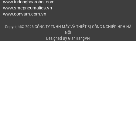
www.tudonghoarobot.com
www.smcpneumatics.vn
www.convum.com.vn
Copyright© 2026 CÔNG TY TNHH MÁY VÀ THIẾT BỊ CÔNG NGHIỆP HDH HÀ
NỘI
Designed By
GianHangVN