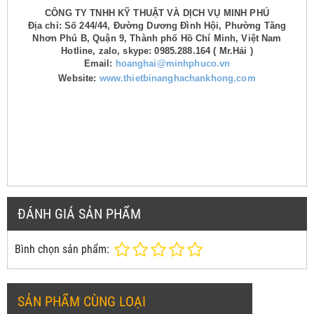
CÔNG TY TNHH KỸ THUẬT VÀ DỊCH VỤ MINH PHÚ
Địa chỉ: Số 244/44, Đường Dương Đình Hội, Phường Tăng
Nhơn Phú B, Quận 9, Thành phố Hồ Chí Minh, Việt Nam
Hotline, zalo, skype: 0985.288.164 ( Mr.Hải )
Email:
hoanghai@minhphuco.vn
Website:
www.thietbinanghachankhong.com
ĐÁNH GIÁ SẢN PHẨM
Bình chọn sản phẩm:
SẢN PHẨM CÙNG LOẠI