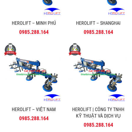
HEROLIFT – MINH PHÚ
HEROLIFT – SHANGHAI
0985.288.164
0985.288.164
HEROLIFT – VIỆT NAM
HEROLIFT | CÔNG TY TNHH
KỸ THUẬT VÀ DỊCH VỤ
0985.288.164
MINH PHÚ
0985.288.164