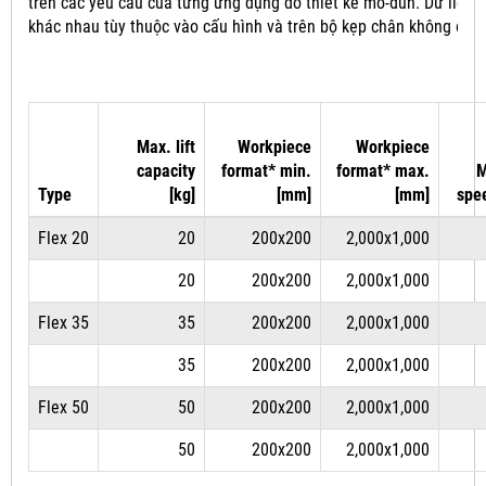
trên các yêu cầu của từng ứng dụng do thiết kế mô-đun.
Dữ liệu 
khác nhau tùy thuộc vào cấu hình và trên bộ kẹp chân không đượ
Max. lift
Workpiece
Workpiece
capacity
format* min.
format* max.
M
Type
[kg]
[mm]
[mm]
spe
Flex 20
20
200x200
2,000x1,000
20
200x200
2,000x1,000
Flex 35
35
200x200
2,000x1,000
35
200x200
2,000x1,000
Flex 50
50
200x200
2,000x1,000
50
200x200
2,000x1,000