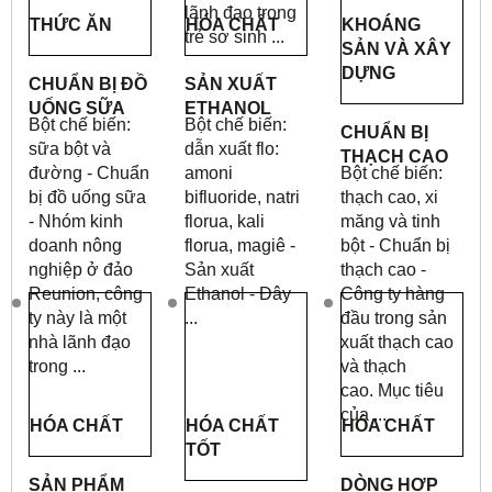
lãnh đạo trong
THỨC ĂN
HÓA CHẤT
KHOÁNG
trẻ sơ sinh ...
SẢN VÀ XÂY
DỰNG
CHUẨN BỊ ĐỒ
SẢN XUẤT
UỐNG SỮA
ETHANOL
Bột chế biến:
Bột chế biến:
CHUẨN BỊ
sữa bột và
dẫn xuất flo:
THẠCH CAO
đường - Chuẩn
amoni
Bột chế biến:
bị đồ uống sữa
bifluoride, natri
thạch cao, xi
- Nhóm kinh
florua, kali
măng và tinh
doanh nông
florua, magiê -
bột - Chuẩn bị
nghiệp ở đảo
Sản xuất
thạch cao -
Reunion, công
Ethanol - Đây
Công ty hàng
ty này là một
...
đầu trong sản
nhà lãnh đạo
xuất thạch cao
trong ...
và thạch
cao.
Mục tiêu
của ...
HÓA CHẤT
HÓA CHẤT
HÓA CHẤT
TỐT
SẢN PHẨM
DÒNG HỢP