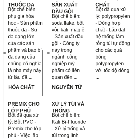
THUỘC DA
SẢN XUẤT
CHẤT
Bột chế biến:
Bột đã qua xử
DẦU GỘI
phụ gia hóa
Bột chế biến:
lý: polypropylen
học - Sản phẩm
soda flake, bột
- Dòng hợp
thuộc da - Sự
vôi, kali, magiê
chất - Lắp đặt
đa dạng lớn
- Sản xuất dầu
hệ thống làm
của các sản
gội - Công ty
rỗng túi tự động
phẩm và bao bì
này trong
cho các quả
đa dạng của
ngành công
bóng
chúng có nghĩa
nghiệp mỹ
polypropylen
là nhà máy này
phẩm có liên
với tốc độ dòng
từ lâu đã ...
quan đến ...
...
HÓA CHẤT
NGUYÊN TỬ
PREMIX CHO
XỬ LÝ TÚI VÀ
LỚP PHỦ
TRỐNG
Bột đã qua xử
Bột chế biến:
lý: Bột PVC -
Kali Bi-Fluoride
Premix cho lớp
- Xử lý trống và
phủ - Việc lắp
túi trong lĩnh