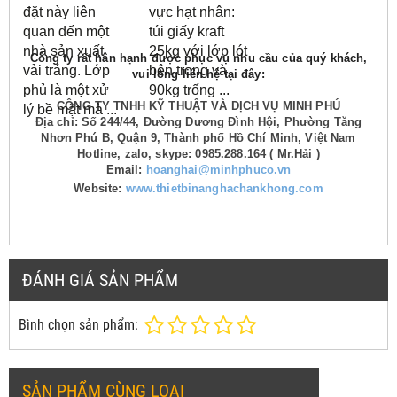
đặt này liên
vực hạt nhân:
quan đến một
túi giấy kraft
nhà sản xuất
25kg với lớp lót
Công ty rất hân hạnh được phục vụ nhu cầu của quý khách,
vải tráng.
Lớp
bên trong và
vui lòng liên hệ tại đây:
phủ là một xử
90kg trống ...
CÔNG TY TNHH KỸ THUẬT VÀ DỊCH VỤ MINH PHÚ
lý bề mặt mà ...
Địa chỉ: Số 244/44, Đường Dương Đình Hội, Phường Tăng
Nhơn Phú B, Quận 9, Thành phố Hồ Chí Minh, Việt Nam
Hotline, zalo, skype: 0985.288.164 ( Mr.Hải )
Email:
hoanghai@minhphuco.vn
Website:
www.thietbinanghachankhong.com
ĐÁNH GIÁ SẢN PHẨM
Bình chọn sản phẩm:
SẢN PHẨM CÙNG LOẠI