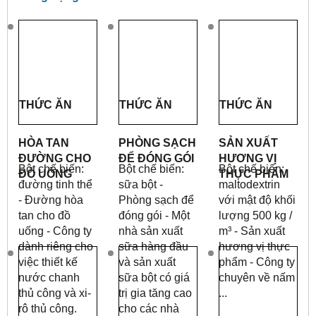
THỨC ĂN
THỨC ĂN
THỨC ĂN
HÒA TAN
PHÒNG SẠCH
SẢN XUẤT
ĐƯỜNG CHO
ĐỂ ĐÓNG GÓI
HƯƠNG VỊ
Bột chế biến:
Bột chế biến:
Bột chế biến:
ĐỒ UỐNG
THỰC PHẨM
đường tinh thể
sữa bột -
maltodextrin
- Đường hòa
Phòng sạch để
với mật độ khối
tan cho đồ
đóng gói - Một
lượng 500 kg /
uống - Công ty
nhà sản xuất
m³ - Sản xuất
dành riêng cho
sữa hàng đầu
hương vị thực
việc thiết kế
và sản xuất
phẩm - Công ty
nước chanh
sữa bột có giá
chuyên về nấm
thủ công và xi-
trị gia tăng cao
...
rô thủ công.
cho các nhà