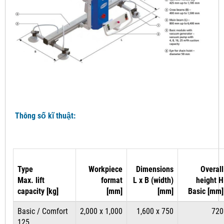
Thông số kĩ thuật:
Type
Workpiece
Dimensions
Overall
Max. lift
format
L x B (width)
height H
capacity [kg]
[mm]
[mm]
Basic [mm]
Basic / Comfort
2,000 x 1,000
1,600 x 750
720
125