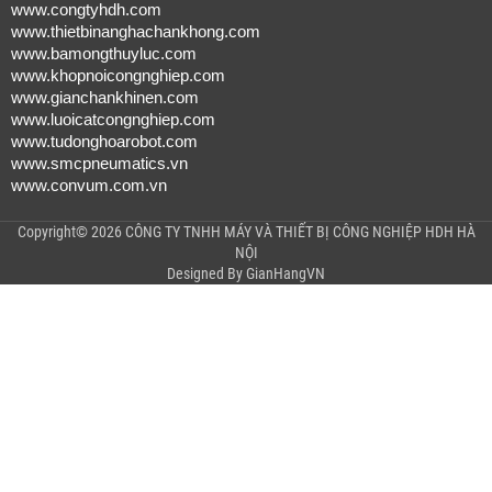
www.congtyhdh.com
www.thietbinanghachankhong.com
www.bamongthuyluc.com
www.khopnoicongnghiep.com
www.gianchankhinen.com
www.luoicatcongnghiep.com
www.tudonghoarobot.com
www.smcpneumatics.vn
www.convum.com.vn
Copyright© 2026 CÔNG TY TNHH MÁY VÀ THIẾT BỊ CÔNG NGHIỆP HDH HÀ
NỘI
Designed By
GianHangVN