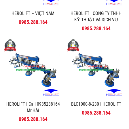
HEROLIFT – VIỆT NAM
HEROLIFT | CÔNG TY TNHH
KỸ THUẬT VÀ DỊCH VỤ
0985.288.164
MINH PHÚ
0985.288.164
HEROLIFT | Call 0985288164
BLC1000-8-230 | HEROLIFT
Mr.Hải
0985.288.164
0985.288.164