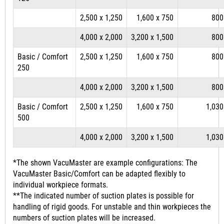
2,500 x 1,250
1,600 x 750
800
4,000 x 2,000
3,200 x 1,500
800
Basic / Comfort
2,500 x 1,250
1,600 x 750
800
250
4,000 x 2,000
3,200 x 1,500
800
Basic / Comfort
2,500 x 1,250
1,600 x 750
1,030
500
4,000 x 2,000
3,200 x 1,500
1,030
*The shown VacuMaster are example configurations: The
VacuMaster Basic/Comfort can be adapted flexibly to
individual workpiece formats.
**The indicated number of suction plates is possible for
handling of rigid goods. For unstable and thin workpieces the
numbers of suction plates will be increased.