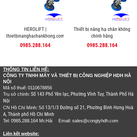
HEROLIFT |
Thiết bị nâng hạ chân không
thietbinanghachankhong.com
chính hãng
0985.288.164
0985.288.164
THÔNG TIN LIÊN HỆ:
CÔNG TY TNHH MÁY VÀ THIẾT BỊ CÔNG NGHIỆP HDH HÀ
NỘI
Mã số thuế: 0110678856
Số 143 Phố Yên lạc, Phường Vĩnh Tuy, Thành Phố Hà
Trụ sở chính:
Nội
13/1/3 Đường số 21, Phường Bình Hưng Hoà
CN Hồ Chí Minh: Số
A, Thành phố Hồ Chí Minh
Tel: 0985.288.164 Mr.Hải Email:
sales@congtyhdh.com
Liên kết website: