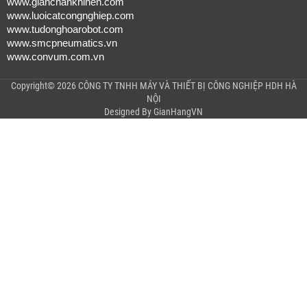
www.gianchankhinen.com
www.luoicatcongnghiep.com
www.tudonghoarobot.com
www.smcpneumatics.vn
www.convum.com.vn
Copyright© 2026 CÔNG TY TNHH MÁY VÀ THIẾT BỊ CÔNG NGHIỆP HDH HÀ
NỘI
Designed By
GianHangVN