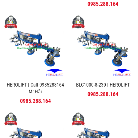
MINH PHÚ
0985.288.164
HEROLIFT | Call 0985288164
BLC1000-8-230 | HEROLIFT
Mr.Hải
0985.288.164
0985.288.164