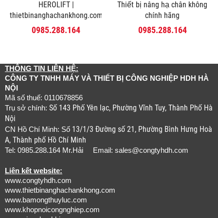
HEROLIFT |
Thiết bị nâng hạ chân không
thietbinanghachankhong.com
chính hãng
0985.288.164
0985.288.164
THÔNG TIN LIÊN HỆ:
CÔNG TY TNHH MÁY VÀ THIẾT BỊ CÔNG NGHIỆP HDH HÀ
NỘI
Mã số thuế: 0110678856
Số 143 Phố Yên lạc, Phường Vĩnh Tuy, Thành Phố Hà
Trụ sở chính:
Nội
13/1/3 Đường số 21, Phường Bình Hưng Hoà
CN Hồ Chí Minh: Số
A, Thành phố Hồ Chí Minh
Tel: 0985.288.164 Mr.Hải Email:
sales@congtyhdh.com
Liên kết website:
www.congtyhdh.com
www.thietbinanghachankhong.com
www.bamongthuyluc.com
www.khopnoicongnghiep.com