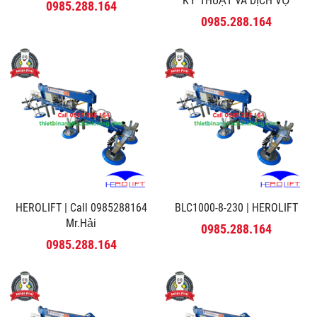
KỸ THUẬT VÀ DỊCH VỤ
0985.288.164
MINH PHÚ
0985.288.164
HEROLIFT | Call 0985288164
BLC1000-8-230 | HEROLIFT
Mr.Hải
0985.288.164
0985.288.164