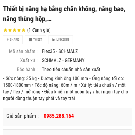
Thiết bị nâng hạ bằng chân không, nâng bao,
nâng thùng hộp,…
(
1
đánh giá
)
SHARE
TWEET
LINKEDIN
Mã sản phẩm :
Flex35 - SCHMALZ
Xuất xứ :
SCHMALZ - GERMANY
Bảo hành :
Theo tiêu chuẩn nhà sản xuất
• Sức nâng: 35 kg • Đường kính ống 100 mm • Ống nâng tối đa:
1500-1800mm • Tốc độ nâng: 60m / m • Xử lý: tiêu chuẩn / một
tay / flex / mở rộng • Điều khiển một ngón tay / hai ngón tay cho
người dùng thuận tay phải và tay trái
Giá sản phẩm :
0985.288.164