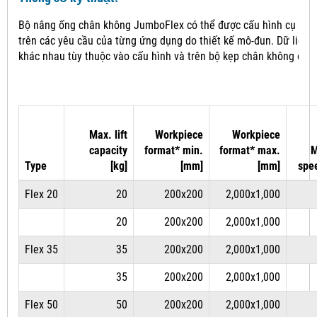
Bộ nâng ống chân không JumboFlex có thể được cấu hình cụ thể
trên các yêu cầu của từng ứng dụng do thiết kế mô-đun.
Dữ liệu 
khác nhau tùy thuộc vào cấu hình và trên bộ kẹp chân không đượ
Max. lift
Workpiece
Workpiece
capacity
format* min.
format* max.
M
Type
[kg]
[mm]
[mm]
spe
Flex 20
20
200x200
2,000x1,000
20
200x200
2,000x1,000
Flex 35
35
200x200
2,000x1,000
35
200x200
2,000x1,000
Flex 50
50
200x200
2,000x1,000