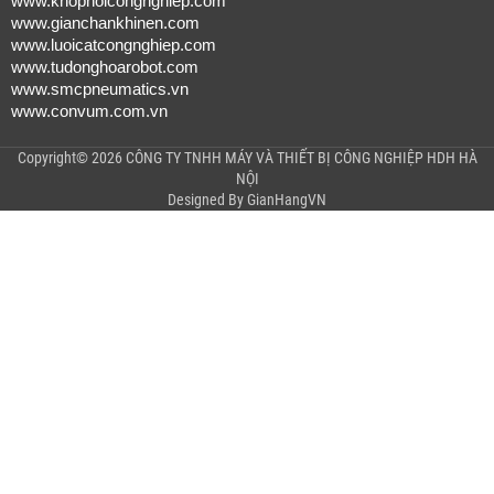
www.khopnoicongnghiep.com
www.gianchankhinen.com
www.luoicatcongnghiep.com
www.tudonghoarobot.com
www.smcpneumatics.vn
www.convum.com.vn
Copyright© 2026 CÔNG TY TNHH MÁY VÀ THIẾT BỊ CÔNG NGHIỆP HDH HÀ
NỘI
Designed By
GianHangVN