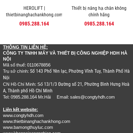
HEROLIFT |
Thiết bị nâng hạ chân không
thietbinanghachankhong.com
chính hãng
0985.288.164
0985.288.164
THÔNG TIN LIÊN HỆ:
CÔNG TY TNHH MÁY VÀ THIẾT BỊ CÔNG NGHIỆP HDH HÀ
NỘI
Mã số thuế: 0110678856
Số 143 Phố Yên lạc, Phường Vĩnh Tuy, Thành Phố Hà
Trụ sở chính:
Nội
13/1/3 Đường số 21, Phường Bình Hưng Hoà
CN Hồ Chí Minh: Số
A, Thành phố Hồ Chí Minh
Tel: 0985.288.164 Mr.Hải Email:
sales@congtyhdh.com
Liên kết website:
www.congtyhdh.com
www.thietbinanghachankhong.com
www.bamongthuyluc.com