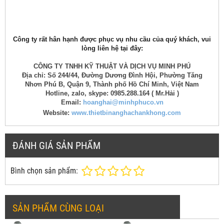
Công ty rất hân hạnh được phục vụ nhu cầu của quý khách, vui
lòng liên hệ tại đây:
CÔNG TY TNHH KỸ THUẬT VÀ DỊCH VỤ MINH PHÚ
Địa chỉ: Số 244/44, Đường Dương Đình Hội, Phường Tăng
Nhơn Phú B, Quận 9, Thành phố Hồ Chí Minh, Việt Nam
Hotline, zalo, skype: 0985.288.164 ( Mr.Hải )
Email:
hoanghai@minhphuco.vn
Website:
www.thietbinanghachankhong.com
ĐÁNH GIÁ SẢN PHẨM
Bình chọn sản phẩm:
SẢN PHẨM CÙNG LOẠI