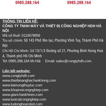
0985.288.164
0985.288.164
THÔNG TIN LIÊN HỆ:
CÔNG TY TNHH MÁY VÀ THIẾT BỊ CÔNG NGHIỆP HDH HÀ
NỘI
Mã số thuế: 0110678856
Số 143 Phố Yên lạc, Phường Vĩnh Tuy, Thành Phố Hà
Trụ sở chính:
Nội
13/1/3 Đường số 21, Phường Bình Hưng Hoà
CN Hồ Chí Minh: Số
A, Thành phố Hồ Chí Minh
Tel: 0985.288.164 Mr.Hải Email:
sales@congtyhdh.com
Liên kết website:
www.congtyhdh.com
www.thietbinanghachankhong.com
www.bamongthuyluc.com
www.khopnoicongnghiep.com
www.gianchankhinen.com
www.luoicatcongnghiep.com
www.tudonghoarobot.com