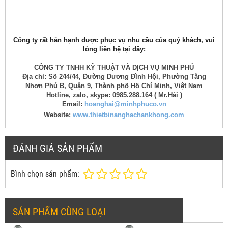
Công ty rất hân hạnh được phục vụ nhu cầu của quý khách, vui
lòng liên hệ tại đây:
CÔNG TY TNHH KỸ THUẬT VÀ DỊCH VỤ MINH PHÚ
Địa chỉ: Số 244/44, Đường Dương Đình Hội, Phường Tăng
Nhơn Phú B, Quận 9, Thành phố Hồ Chí Minh, Việt Nam
Hotline, zalo, skype: 0985.288.164 ( Mr.Hải )
Email:
hoanghai@minhphuco.vn
Website:
www.thietbinanghachankhong.com
ĐÁNH GIÁ SẢN PHẨM
Bình chọn sản phẩm:
SẢN PHẨM CÙNG LOẠI