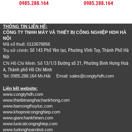
0985.288.164
0985.288.164
THÔNG TIN LIÊN HỆ:
CÔNG TY TNHH MÁY VÀ THIẾT BỊ CÔNG NGHIỆP HDH HÀ
NỘI
Mã số thuế: 0110678856
Số 143 Phố Yên lạc, Phường Vĩnh Tuy, Thành Phố Hà
Trụ sở chính:
Nội
13/1/3 Đường số 21, Phường Bình Hưng Hoà
CN Hồ Chí Minh: Số
A, Thành phố Hồ Chí Minh
Tel: 0985.288.164 Mr.Hải Email:
sales@congtyhdh.com
Liên kết website:
www.congtyhdh.com
www.thietbinanghachankhong.com
www.bamongthuyluc.com
www.khopnoicongnghiep.com
www.gianchankhinen.com
www.luoicatcongnghiep.com
www.tudonghoarobot.com