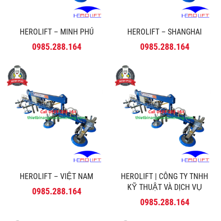
HEROLIFT – MINH PHÚ
HEROLIFT – SHANGHAI
0985.288.164
0985.288.164
HEROLIFT – VIỆT NAM
HEROLIFT | CÔNG TY TNHH
KỸ THUẬT VÀ DỊCH VỤ
0985.288.164
MINH PHÚ
0985.288.164