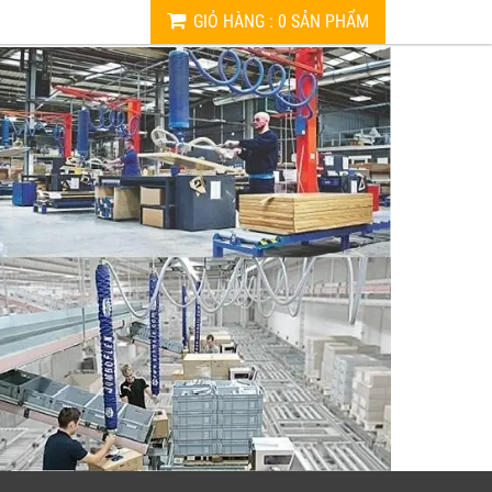
GIỎ HÀNG
:
0
SẢN PHẨM