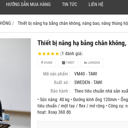
HƯỚNG DẪN MUA HÀNG
TIN TỨC
LIÊN HỆ
 KHÔNG
Thiết bị nâng hạ bằng chân không, nâng bao, nâng thùng hộ
Thiết bị nâng hạ bằng chân không,
(
1
đánh giá
)
SHARE
TWEET
LINKEDIN
Mã sản phẩm :
VM40 - TAWI
Xuất xứ :
SWEDEN - TAWI
Bảo hành :
Theo tiêu chuẩn nhà sản xuâ
• Sức nâng: 40 kg • Đường kính ống 120mm • Ống
tiêu chuẩn / một tay / flex / mở rộng • Công cụ: 
hoạt: Xoay 360 độ