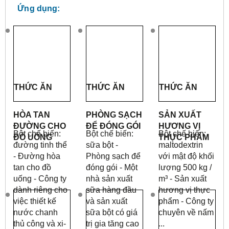
Ứng dụng:
THỨC ĂN
THỨC ĂN
THỨC ĂN
HÒA TAN
PHÒNG SẠCH
SẢN XUẤT
ĐƯỜNG CHO
ĐỂ ĐÓNG GÓI
HƯƠNG VỊ
Bột chế biến:
Bột chế biến:
Bột chế biến:
ĐỒ UỐNG
THỰC PHẨM
đường tinh thể
sữa bột -
maltodextrin
- Đường hòa
Phòng sạch để
với mật độ khối
tan cho đồ
đóng gói - Một
lượng 500 kg /
uống - Công ty
nhà sản xuất
m³ - Sản xuất
dành riêng cho
sữa hàng đầu
hương vị thực
việc thiết kế
và sản xuất
phẩm - Công ty
nước chanh
sữa bột có giá
chuyên về nấm
thủ công và xi-
trị gia tăng cao
...