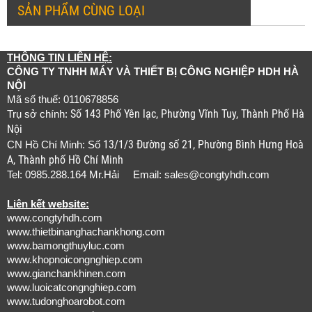
SẢN PHẨM CÙNG LOẠI
THÔNG TIN LIÊN HỆ:
CÔNG TY TNHH MÁY VÀ THIẾT BỊ CÔNG NGHIỆP HDH HÀ
NỘI
Mã số thuế: 0110678856
Số 143 Phố Yên lạc, Phường Vĩnh Tuy, Thành Phố Hà
Trụ sở chính:
Nội
13/1/3 Đường số 21, Phường Bình Hưng Hoà
CN Hồ Chí Minh: Số
A, Thành phố Hồ Chí Minh
Tel: 0985.288.164 Mr.Hải Email:
sales@congtyhdh.com
Liên kết website:
www.congtyhdh.com
www.thietbinanghachankhong.com
www.bamongthuyluc.com
www.khopnoicongnghiep.com
www.gianchankhinen.com
www.luoicatcongnghiep.com
www.tudonghoarobot.com