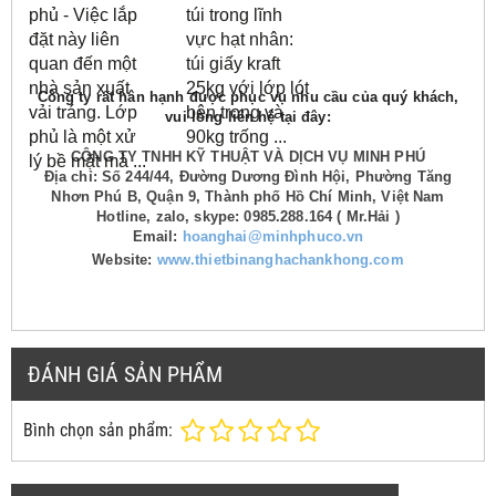
phủ - Việc lắp
túi trong lĩnh
đặt này liên
vực hạt nhân:
quan đến một
túi giấy kraft
nhà sản xuất
25kg với lớp lót
Công ty rất hân hạnh được phục vụ nhu cầu của quý khách,
vải tráng.
Lớp
bên trong và
vui lòng liên hệ tại đây:
phủ là một xử
90kg trống ...
CÔNG TY TNHH KỸ THUẬT VÀ DỊCH VỤ MINH PHÚ
lý bề mặt mà ...
Địa chỉ: Số 244/44, Đường Dương Đình Hội, Phường Tăng
Nhơn Phú B, Quận 9, Thành phố Hồ Chí Minh, Việt Nam
Hotline, zalo, skype: 0985.288.164 ( Mr.Hải )
Email:
hoanghai@minhphuco.vn
Website:
www.thietbinanghachankhong.com
ĐÁNH GIÁ SẢN PHẨM
Bình chọn sản phẩm: