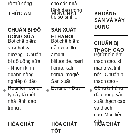
rô thủ công.
cho các nhà
lãnh đạo trong
THỨC ĂN
HÓA CHẤT
KHOÁNG
trẻ sơ sinh ...
SẢN VÀ XÂY
DỰNG
CHUẨN BỊ ĐỒ
SẢN XUẤT
UỐNG SỮA
ETHANOL
Bột chế biến:
Bột chế biến:
CHUẨN BỊ
sữa bột và
dẫn xuất flo:
THẠCH CAO
đường - Chuẩn
amoni
Bột chế biến:
bị đồ uống sữa
bifluoride, natri
thạch cao, xi
- Nhóm kinh
florua, kali
măng và tinh
doanh nông
florua, magiê -
bột - Chuẩn bị
nghiệp ở đảo
Sản xuất
thạch cao -
Reunion, công
Ethanol - Đây
Công ty hàng
ty này là một
...
đầu trong sản
nhà lãnh đạo
xuất thạch cao
trong ...
và thạch
cao.
Mục tiêu
của ...
HÓA CHẤT
HÓA CHẤT
HÓA CHẤT
TỐT