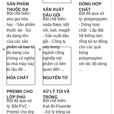
SẢN PHẨM
DÒNG HỢP
THUỘC DA
SẢN XUẤT
CHẤT
Bột chế biến:
Bột đã qua xử
DẦU GỘI
phụ gia hóa
Bột chế biến:
lý: polypropylen
học - Sản phẩm
soda flake, bột
- Dòng hợp
thuộc da - Sự
vôi, kali, magiê
chất - Lắp đặt
đa dạng lớn
- Sản xuất dầu
hệ thống làm
của các sản
gội - Công ty
rỗng túi tự động
phẩm và bao bì
này trong
cho các quả
đa dạng của
ngành công
bóng
chúng có nghĩa
nghiệp mỹ
polypropylen
là nhà máy này
phẩm có liên
với tốc độ dòng
từ lâu đã ...
quan đến ...
...
HÓA CHẤT
NGUYÊN TỬ
PREMIX CHO
XỬ LÝ TÚI VÀ
LỚP PHỦ
TRỐNG
Bột đã qua xử
Bột chế biến:
lý: Bột PVC -
Kali Bi-Fluoride
Premix cho lớp
- Xử lý trống và