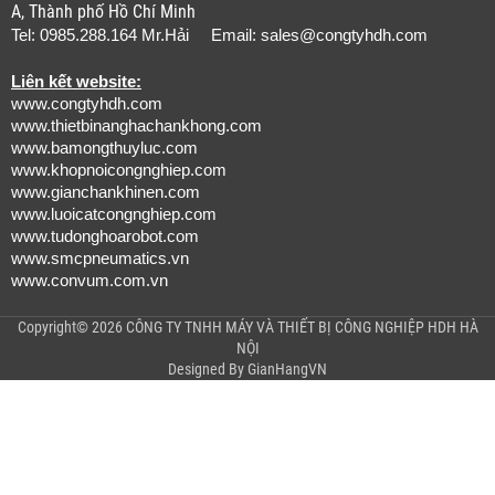
A, Thành phố Hồ Chí Minh
Tel: 0985.288.164 Mr.Hải Email:
sales@congtyhdh.com
Liên kết website:
www.congtyhdh.com
www.thietbinanghachankhong.com
www.bamongthuyluc.com
www.khopnoicongnghiep.com
www.gianchankhinen.com
www.luoicatcongnghiep.com
www.tudonghoarobot.com
www.smcpneumatics.vn
www.convum.com.vn
Copyright© 2026 CÔNG TY TNHH MÁY VÀ THIẾT BỊ CÔNG NGHIỆP HDH HÀ
NỘI
Designed By
GianHangVN