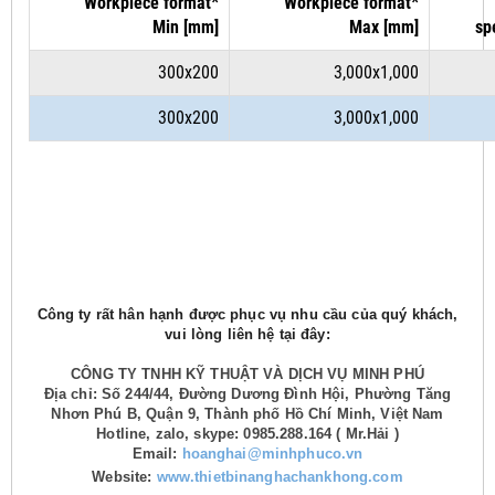
Workpiece format*
Workpiece format*
Min [mm]
Max [mm]
sp
300x200
3,000x1,000
300x200
3,000x1,000
Công ty rất hân hạnh được phục vụ nhu cầu của quý khách,
vui lòng liên hệ tại đây:
CÔNG TY TNHH KỸ THUẬT VÀ DỊCH VỤ MINH PHÚ
Địa chỉ: Số 244/44, Đường Dương Đình Hội, Phường Tăng
Nhơn Phú B, Quận 9, Thành phố Hồ Chí Minh, Việt Nam
Hotline, zalo, skype: 0985.288.164 ( Mr.Hải )
Email:
hoanghai@minhphuco.vn
Website:
www.thietbinanghachankhong.com