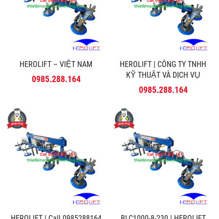
HEROLIFT – VIỆT NAM
HEROLIFT | CÔNG TY TNHH
KỸ THUẬT VÀ DỊCH VỤ
0985.288.164
MINH PHÚ
0985.288.164
HEROLIFT | Call 0985288164
BLC1000-8-230 | HEROLIFT