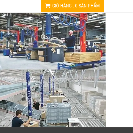
GIỎ HÀNG
:
0
SẢN PHẨM