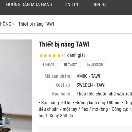
HƯỚNG DẪN MUA HÀNG
TIN TỨC
LIÊN HỆ
 KHÔNG
Thiết bị nâng TAWI
Thiết bị nâng TAWI
(
1
đánh giá
)
SHARE
TWEET
LINKEDIN
Mã sản phẩm :
VM80 - TAWI
Xuất xứ :
SWEDEN - TAWI
Bảo hành :
Theo tiêu chuẩn nhà sản xuâ
• Sức nâng: 80 kg • Đường kính ống 180mm • Ống
tiêu chuẩn / một tay / flex / mở rộng • Công cụ: 
hoạt: Xoay 360 độ