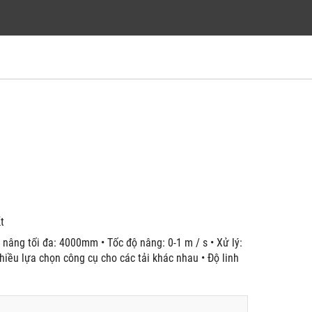
́t
 nâng tối đa: 4000mm • Tốc độ nâng: 0-1 m / s • Xử lý:
nhiều lựa chọn công cụ cho các tải khác nhau • Độ linh