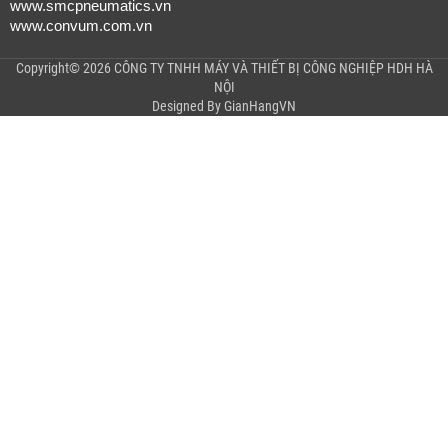
www.smcpneumatics.vn
www.convum.com.vn
Copyright© 2026 CÔNG TY TNHH MÁY VÀ THIẾT BỊ CÔNG NGHIỆP HDH HÀ
NỘI
Designed By
GianHangVN