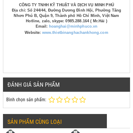
CÔNG TY TNHH KỸ THUẬT VÀ DỊCH VỤ MINH PHÚ
Địa chỉ: Số 244/44, Đường Dương Đình Hội, Phường Tăng
Nhơn Phú B, Quận 9, Thành phố Hồ Chí Minh, Việt Nam
Hotline, zalo, skype: 0985.288.164 ( Mr.Hải )
Email:
hoanghai@minhphuco.vn
Website:
www.thietbinanghachankhong.com
ĐÁNH GIÁ SẢN PHẨM
Bình chọn sản phẩm:
SẢN PHẨM CÙNG LOẠI