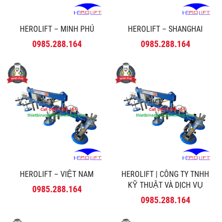
HEROLIFT – MINH PHÚ
HEROLIFT – SHANGHAI
0985.288.164
0985.288.164
HEROLIFT – VIỆT NAM
HEROLIFT | CÔNG TY TNHH
KỸ THUẬT VÀ DỊCH VỤ
0985.288.164
MINH PHÚ
0985.288.164