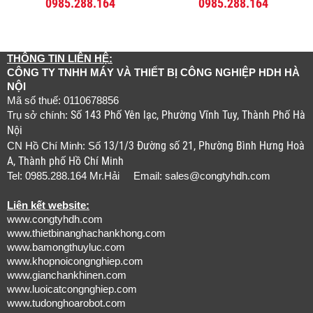
0985.288.164
0985.288.164
THÔNG TIN LIÊN HỆ:
CÔNG TY TNHH MÁY VÀ THIẾT BỊ CÔNG NGHIỆP HDH HÀ
NỘI
Mã số thuế: 0110678856
Số 143 Phố Yên lạc, Phường Vĩnh Tuy, Thành Phố Hà
Trụ sở chính:
Nội
13/1/3 Đường số 21, Phường Bình Hưng Hoà
CN Hồ Chí Minh: Số
A, Thành phố Hồ Chí Minh
Tel: 0985.288.164 Mr.Hải Email:
sales@congtyhdh.com
Liên kết website:
www.congtyhdh.com
www.thietbinanghachankhong.com
www.bamongthuyluc.com
www.khopnoicongnghiep.com
www.gianchankhinen.com
www.luoicatcongnghiep.com
www.tudonghoarobot.com