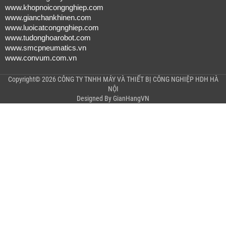
www.khopnoicongnghiep.com
www.gianchankhinen.com
www.luoicatcongnghiep.com
www.tudonghoarobot.com
www.smcpneumatics.vn
www.convum.com.vn
Copyright© 2026 CÔNG TY TNHH MÁY VÀ THIẾT BỊ CÔNG NGHIỆP HDH HÀ
NỘI
Designed By
GianHangVN