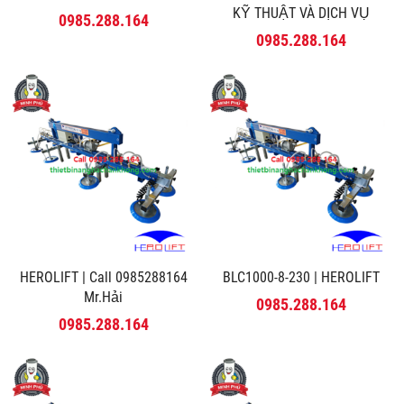
KỸ THUẬT VÀ DỊCH VỤ
0985.288.164
MINH PHÚ
0985.288.164
HEROLIFT | Call 0985288164
BLC1000-8-230 | HEROLIFT
Mr.Hải
0985.288.164
0985.288.164