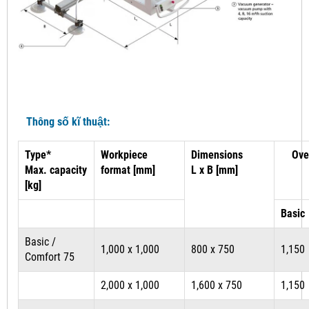
Thông số kĩ thuật:
Type*
Workpiece
Dimensions
Ove
Max. capacity
format [mm]
L x B [mm]
[kg]
Basic
Basic /
1,000 x 1,000
800 x 750
1,150
Comfort 75
2,000 x 1,000
1,600 x 750
1,150