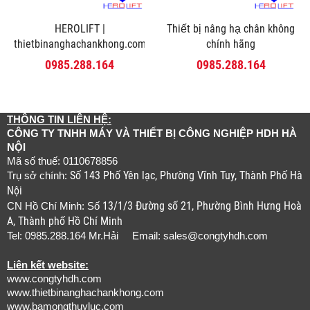
HEROLIFT |
Thiết bị nâng hạ chân không
thietbinanghachankhong.com
chính hãng
0985.288.164
0985.288.164
THÔNG TIN LIÊN HỆ:
CÔNG TY TNHH MÁY VÀ THIẾT BỊ CÔNG NGHIỆP HDH HÀ
NỘI
Mã số thuế: 0110678856
Số 143 Phố Yên lạc, Phường Vĩnh Tuy, Thành Phố Hà
Trụ sở chính:
Nội
13/1/3 Đường số 21, Phường Bình Hưng Hoà
CN Hồ Chí Minh: Số
A, Thành phố Hồ Chí Minh
Tel: 0985.288.164 Mr.Hải Email:
sales@congtyhdh.com
Liên kết website:
www.congtyhdh.com
www.thietbinanghachankhong.com
www.bamongthuyluc.com