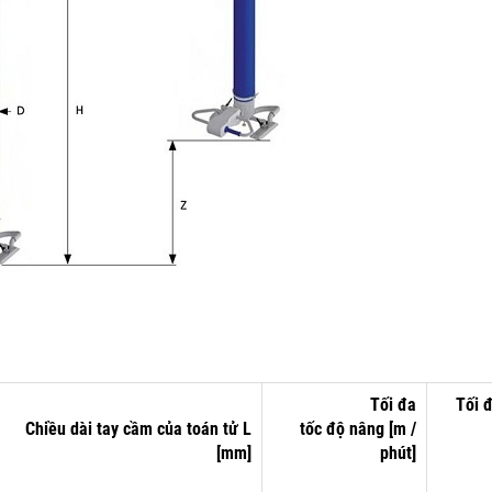
Tối đa
Tối 
Chiều dài
tay cầm của toán tử
L
tốc độ
nâng
[m /
[mm]
phút]