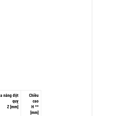
đa
nâng đột
Chiều
quỵ
cao
Z [mm]
H **
[mm]