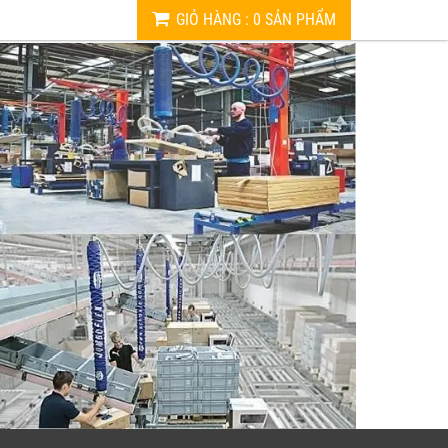
GIỎ HÀNG
:
0
SẢN PHẨM