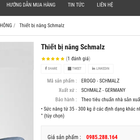
HƯỚNG DẪN MUA HÀNG
TIN TỨC
LIÊN HỆ
 KHÔNG
Thiết bị nâng Schmalz
Thiết bị nâng Schmalz
(
1
đánh giá
)
SHARE
TWEET
LINKEDIN
Mã sản phẩm :
EROGO - SCHMALZ
Xuất xứ :
SCHMALZ - GERMANY
Bảo hành :
Theo tiêu chuẩn nhà sản xuâ
• Sức nâng từ 35 - 300 kg ở các định dạng khác 
° (tùy chọn)
Giá sản phẩm :
0985.288.164