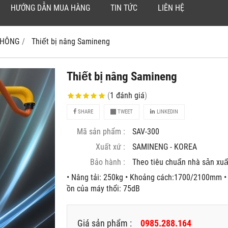
HƯỚNG DẪN MUA HÀNG
TIN TỨC
LIÊN HỆ
 KHÔNG
Thiết bị nâng Samineng
Thiết bị nâng Samineng
(
1
đánh giá
)
SHARE
TWEET
LINKEDIN
Mã sản phẩm :
SAV-300
Xuất xứ :
SAMINENG - KOREA
Bảo hành :
Theo tiêu chuẩn nhà sản xuâ
• Nâng tải: 250kg • Khoảng cách:1700/2100mm • 
ồn của máy thổi: 75dB
Giá sản phẩm :
0985.288.164