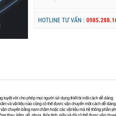
HOTLINE TƯ VẤN :
0985.288.1
ộng tuyệt vời cho phép mọi người sử dụng thiết bị một cách dễ dàng
hẩm và vật liệu nào cũng có thể được vận chuyển một cách dễ dàng 
ể vận chuyển bằng nam châm hoặc các vật liệu mà hệ thống phân ph
g thau, kẽm, gỗ, nhựa, thủy tinh, giấy và đá có thể được vận chu