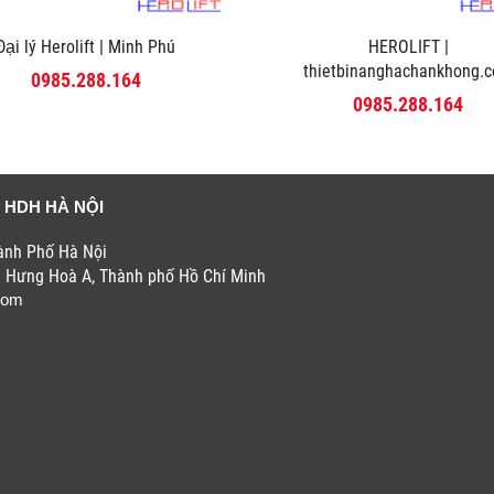
Đại lý Herolift | Minh Phú
HEROLIFT |
thietbinanghachankhong.
0985.288.164
0985.288.164
 HDH HÀ NỘI
hành Phố Hà Nội
h Hưng Hoà A, Thành phố Hồ Chí Minh
com