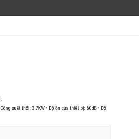
́t
Công suất thổi: 3.7KW • Độ ồn của thiết bị: 60dB • Độ