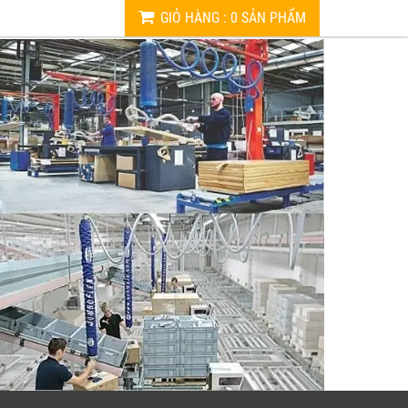
GIỎ HÀNG
:
0
SẢN PHẨM