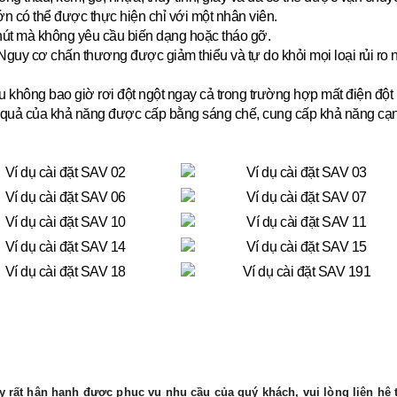
lớn có thể được thực hiện chỉ với một nhân viên.
hút mà không yêu cầu biến dạng hoặc tháo gỡ.
guy cơ chấn thương được giảm thiểu và tự do khỏi mọi loại rủi ro
u không bao giờ rơi đột ngột ngay cả trong trường hợp mất điện đột 
quả của khả năng được cấp bằng sáng chế, cung cấp khả năng cạnh tr
 rất hân hạnh được phục vụ nhu cầu của quý khách, vui lòng liên hệ t