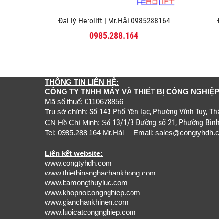
Đại lý Herolift | Mr.Hải 0985288164
0985.288.164
THÔNG TIN LIÊN HỆ:
CÔNG TY TNHH MÁY VÀ THIẾT BỊ CÔNG NGHIỆP
Mã số thuế: 0110678856
Số 143 Phố Yên lạc, Phường Vĩnh Tuy, T
Trụ sở chính:
13/1/3 Đường số 21, Phường Bìn
CN Hồ Chí Minh: Số
Tel: 0985.288.164 Mr.Hải Email:
sales@congtyhdh.
Liên kết website:
www.congtyhdh.com
www.thietbinanghachankhong.com
www.bamongthuyluc.com
www.khopnoicongnghiep.com
www.gianchankhinen.com
www.luoicatcongnghiep.com