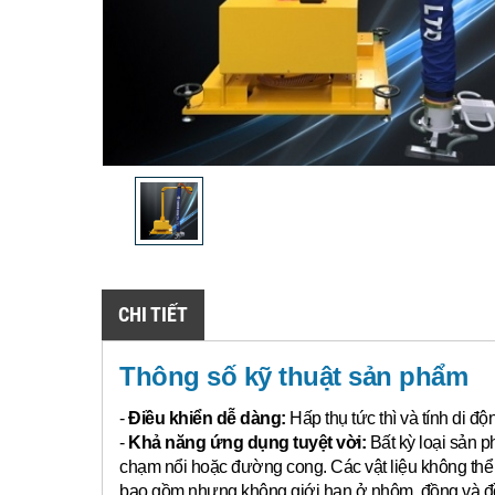
CHI TIẾT
Thông số kỹ thuật sản phẩm
-
Điều khiển dễ dàng:
Hấp thụ tức thì và tính di đ
-
Khả năng ứng dụng tuyệt vời:
Bất kỳ loại sản p
chạm nổi hoặc đường cong.
Các vật liệu không th
bao gồm nhưng không giới hạn ở nhôm, đồng và đồn