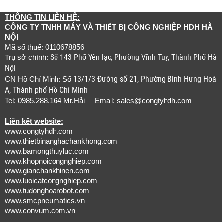
THÔNG TIN LIÊN HỆ:
CÔNG TY TNHH MÁY VÀ THIẾT BỊ CÔNG NGHIỆP HDH HÀ
NỘI
Mã số thuế: 0110678856
Số 143 Phố Yên lạc, Phường Vĩnh Tuy, Thành Phố Hà
Trụ sở chính:
Nội
13/1/3 Đường số 21, Phường Bình Hưng Hoà
CN Hồ Chí Minh: Số
A, Thành phố Hồ Chí Minh
Tel: 0985.288.164 Mr.Hải Email:
sales@congtyhdh.com
Liên kết website:
www.congtyhdh.com
www.thietbinanghachankhong.com
www.bamongthuyluc.com
www.khopnoicongnghiep.com
www.gianchankhinen.com
www.luoicatcongnghiep.com
www.tudonghoarobot.com
www.smcpneumatics.vn
www.convum.com.vn