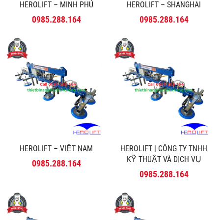
HEROLIFT – MINH PHÚ
HEROLIFT – SHANGHAI
0985.288.164
0985.288.164
HEROLIFT – VIỆT NAM
HEROLIFT | CÔNG TY TNHH
KỸ THUẬT VÀ DỊCH VỤ
0985.288.164
MINH PHÚ
0985.288.164