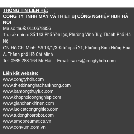
THÔNG TIN LIÊN HỆ:
CÔNG TY TNHH MÁY VÀ THIẾT BỊ CÔNG NGHIỆP HDH HÀ
NỘI
Mã số thuế: 0110678856
Số 143 Phố Yên lạc, Phường Vĩnh Tuy, Thành Phố Hà
Trụ sở chính:
Nội
13/1/3 Đường số 21, Phường Bình Hưng Hoà
CN Hồ Chí Minh: Số
A, Thành phố Hồ Chí Minh
Tel: 0985.288.164 Mr.Hải Email:
sales@congtyhdh.com
Liên kết website:
www.congtyhdh.com
www.thietbinanghachankhong.com
www.bamongthuyluc.com
www.khopnoicongnghiep.com
www.gianchankhinen.com
www.luoicatcongnghiep.com
www.tudonghoarobot.com
www.smcpneumatics.vn
www.convum.com.vn