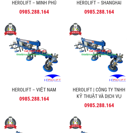
HEROLIFT – MINH PHÚ
HEROLIFT – SHANGHAI
0985.288.164
0985.288.164
HEROLIFT – VIỆT NAM
HEROLIFT | CÔNG TY TNHH
KỸ THUẬT VÀ DỊCH VỤ
0985.288.164
MINH PHÚ
0985.288.164