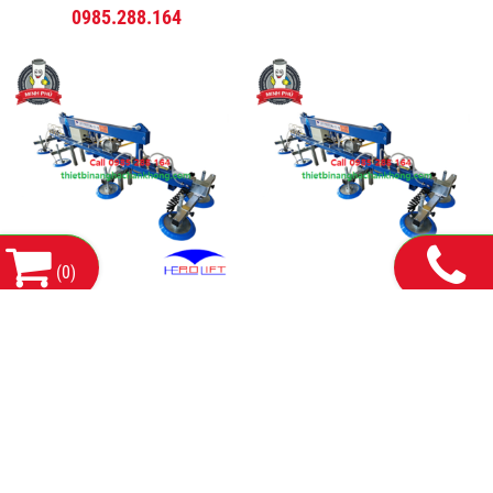
0985.288.164
(
0
)
HEROLIFT |
Thiết bị nâng hạ chân không
thietbinanghachankhong.com
chính hãng
0985.288.164
0985.288.164
THÔNG TIN LIÊN HỆ:
CÔNG TY TNHH MÁY VÀ THIẾT BỊ CÔNG NGHIỆP HDH HÀ