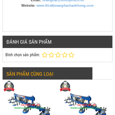
Email:
hoanghai@minhphuco.vn
Website:
www.thietbinanghachankhong.com
ĐÁNH GIÁ SẢN PHẨM
Bình chọn sản phẩm:
SẢN PHẨM CÙNG LOẠI