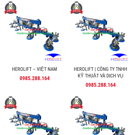
HEROLIFT – VIỆT NAM
HEROLIFT | CÔNG TY TNHH
KỸ THUẬT VÀ DỊCH VỤ
0985.288.164
MINH PHÚ
0985.288.164