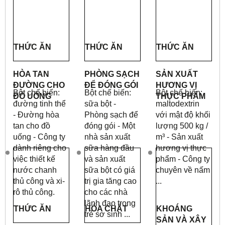
THỨC ĂN
THỨC ĂN
THỨC ĂN
HÒA TAN
PHÒNG SẠCH
SẢN XUẤT
ĐƯỜNG CHO
ĐỂ ĐÓNG GÓI
HƯƠNG VỊ
Bột chế biến:
Bột chế biến:
Bột chế biến:
ĐỒ UỐNG
THỰC PHẨM
đường tinh thể
sữa bột -
maltodextrin
- Đường hòa
Phòng sạch để
với mật độ khối
tan cho đồ
đóng gói - Một
lượng 500 kg /
uống - Công ty
nhà sản xuất
m³ - Sản xuất
dành riêng cho
sữa hàng đầu
hương vị thực
việc thiết kế
và sản xuất
phẩm - Công ty
nước chanh
sữa bột có giá
chuyên về nấm
thủ công và xi-
trị gia tăng cao
...
rô thủ công.
cho các nhà
lãnh đạo trong
THỨC ĂN
HÓA CHẤT
KHOÁNG
trẻ sơ sinh ...
SẢN VÀ XÂY