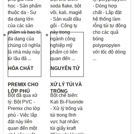
học - Sản phẩm
soda flake, bột
- Dòng hợp
thuộc da - Sự
vôi, kali, magiê
chất - Lắp đặt
đa dạng lớn
- Sản xuất dầu
hệ thống làm
của các sản
gội - Công ty
rỗng túi tự động
phẩm và bao bì
này trong
cho các quả
đa dạng của
ngành công
bóng
chúng có nghĩa
nghiệp mỹ
polypropylen
là nhà máy này
phẩm có liên
với tốc độ dòng
từ lâu đã ...
quan đến ...
...
HÓA CHẤT
NGUYÊN TỬ
PREMIX CHO
XỬ LÝ TÚI VÀ
LỚP PHỦ
TRỐNG
Bột đã qua xử
Bột chế biến:
lý: Bột PVC -
Kali Bi-Fluoride
Premix cho lớp
- Xử lý trống và
phủ - Việc lắp
túi trong lĩnh
đặt này liên
vực hạt nhân:
quan đến một
túi giấy kraft