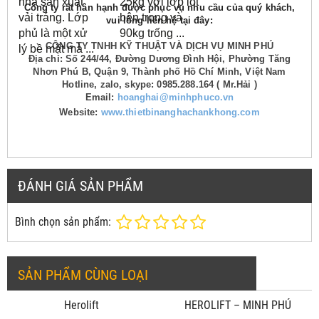
nhà sản xuất
25kg với lớp lót
Công ty rất hân hạnh được phục vụ nhu cầu của quý khách,
vải tráng.
Lớp
bên trong và
vui lòng liên hệ tại đây:
phủ là một xử
90kg trống ...
CÔNG TY TNHH KỸ THUẬT VÀ DỊCH VỤ MINH PHÚ
lý bề mặt mà ...
Địa chỉ: Số 244/44, Đường Dương Đình Hội, Phường Tăng
Nhơn Phú B, Quận 9, Thành phố Hồ Chí Minh, Việt Nam
Hotline, zalo, skype: 0985.288.164 ( Mr.Hải )
Email:
hoanghai@minhphuco.vn
Website:
www.thietbinanghachankhong.com
ĐÁNH GIÁ SẢN PHẨM
Bình chọn sản phẩm:
SẢN PHẨM CÙNG LOẠI