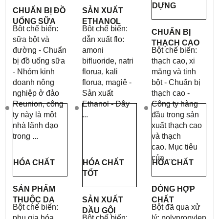
DỰNG
CHUẨN BỊ ĐỒ
SẢN XUẤT
UỐNG SỮA
ETHANOL
Bột chế biến:
Bột chế biến:
CHUẨN BỊ
sữa bột và
dẫn xuất flo:
THẠCH CAO
đường - Chuẩn
amoni
Bột chế biến:
bị đồ uống sữa
bifluoride, natri
thạch cao, xi
- Nhóm kinh
florua, kali
măng và tinh
doanh nông
florua, magiê -
bột - Chuẩn bị
nghiệp ở đảo
Sản xuất
thạch cao -
Reunion, công
Ethanol - Đây
Công ty hàng
ty này là một
...
đầu trong sản
nhà lãnh đạo
xuất thạch cao
trong ...
và thạch
cao.
Mục tiêu
của ...
HÓA CHẤT
HÓA CHẤT
HÓA CHẤT
TỐT
SẢN PHẨM
DÒNG HỢP
THUỘC DA
SẢN XUẤT
CHẤT
Bột chế biến:
Bột đã qua xử
DẦU GỘI
phụ gia hóa
Bột chế biến:
lý: polypropylen