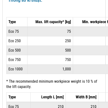
Thông số kĩ thuật:
Type
Max. lift capacity* [kg]
Min. workpiece 
Eco 75
75
Eco 250
250
Eco 500
500
Eco 750
750
Eco 1000
1,000
* The recommended minimum workpiece weight is 10 % of
the lift capacity.
Type
Length L [mm]
Width B [mm]
Eco 75
210
210