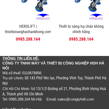
HEROLIFT |
Thiết bị nâng hạ chân không
thietbinanghachankhong.com
chính hãng
0985.288.164
0985.288.164
THÔNG TIN LIÊN HỆ:
CÔNG TY TNHH MÁY VÀ THIẾT BỊ CÔNG NGHIỆP HDH HÀ
NỘI
Mã số thuế: 0110678856
Số 143 Phố Yên lạc, Phường Vĩnh Tuy, Thành Phố Hà
Trụ sở chính:
Nội
13/1/3 Đường số 21, Phường Bình Hưng Hoà
CN Hồ Chí Minh: Số
A, Thành phố Hồ Chí Minh
Tel: 0985.288.164 Mr.Hải Email:
sales@congtyhdh.com