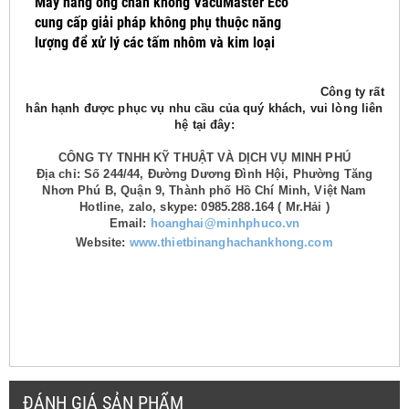
Máy nâng ống chân không VacuMaster Eco
cung cấp giải pháp không phụ thuộc năng
lượng để xử lý các tấm nhôm và kim loại
Công ty rất
hân hạnh được phục vụ nhu cầu của quý khách, vui lòng liên
hệ tại đây:
CÔNG TY TNHH KỸ THUẬT VÀ DỊCH VỤ MINH PHÚ
Địa chỉ: Số 244/44, Đường Dương Đình Hội, Phường Tăng
Nhơn Phú B, Quận 9, Thành phố Hồ Chí Minh, Việt Nam
Hotline, zalo, skype: 0985.288.164 ( Mr.Hải )
Email:
hoanghai@minhphuco.vn
Website:
www.thietbinanghachankhong.com
ĐÁNH GIÁ SẢN PHẨM