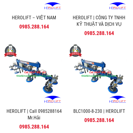
HEROLIFT – VIỆT NAM
HEROLIFT | CÔNG TY TNHH
KỸ THUẬT VÀ DỊCH VỤ
0985.288.164
MINH PHÚ
0985.288.164
HEROLIFT | Call 0985288164
BLC1000-8-230 | HEROLIFT
Mr.Hải
0985.288.164
0985.288.164