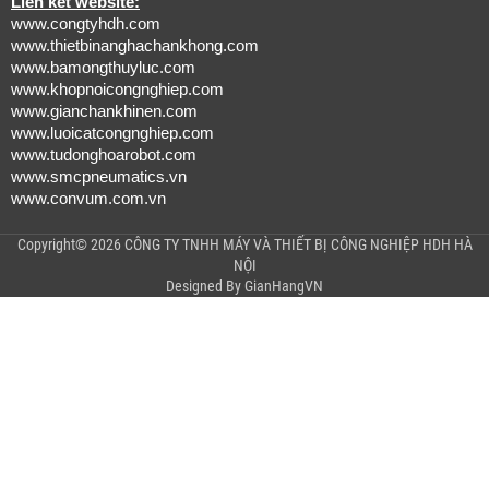
Liên kết website:
www.congtyhdh.com
www.thietbinanghachankhong.com
www.bamongthuyluc.com
www.khopnoicongnghiep.com
www.gianchankhinen.com
www.luoicatcongnghiep.com
www.tudonghoarobot.com
www.smcpneumatics.vn
www.convum.com.vn
Copyright© 2026 CÔNG TY TNHH MÁY VÀ THIẾT BỊ CÔNG NGHIỆP HDH HÀ
NỘI
Designed By
GianHangVN